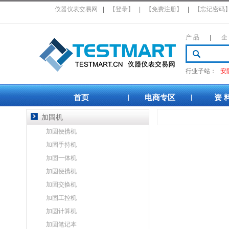
仪器仪表交易网
|
【登录】
|
【免费注册】
|
【忘记密码
产 品
|
企
行业子站：
安
首页
电商专区
资 
|
|
加固机
加固便携机
加固手持机
加固一体机
加固便携机
加固交换机
加固工控机
加固计算机
加固笔记本