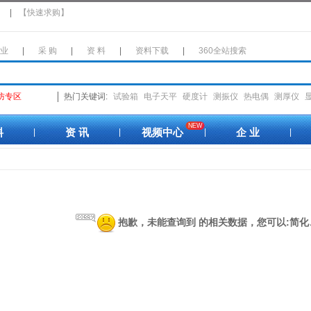
】
|
【快速求购】
 业
|
采 购
|
资 料
|
资料下载
|
360全站搜索
防专区
热门关键词:
试验箱
电子天平
硬度计
测振仪
热电偶
测厚仪
NEW
料
资 讯
视频中心
企 业
|
|
|
|
抱歉，未能查询到
的相关数据，您可以:简