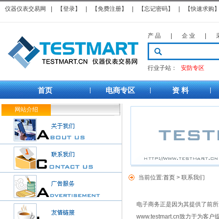
仪器仪表交易网
|
【登录】
|
【免费注册】
|
【忘记密码】
|
【快速求购
产 品
|
企 业
|
行业子站：
安防专区
首页
电商专区
资 料
|
|
|
网站介绍
当前位置:
首页
> 联系我们
电子商务正是因为其提供了前所未有
www.testmart.cn致