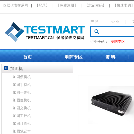
仪器仪表交易网
|
【登录】
|
【免费注册】
|
【忘记密码】
|
【快速求购
产 品
|
企 业
|
行业子站：
安防专区
首页
电商专区
资 料
|
|
|
加固机
加固便携机
加固手持机
加固一体机
加固便携机
加固交换机
加固工控机
加固计算机
加固笔记本