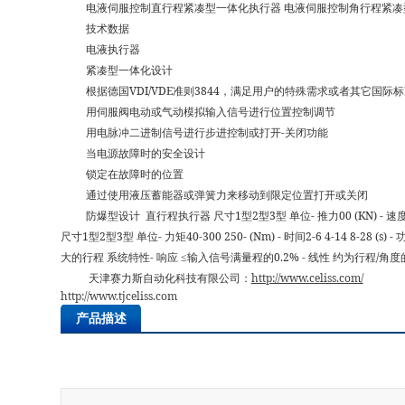
电液伺服控制直行程紧凑型一体化执行器 电液伺服控制角行程紧凑
技术数据
电液执行器
紧凑型一体化设计
根据德国VDI/VDE准则3844，满足用户的特殊需求或者其它国际
用伺服阀电动或气动模拟输入信号进行位置控制调节
用电脉冲二进制信号进行步进控制或打开-关闭功能
当电源故障时的安全设计
锁定在故障时的位置
通过使用液压蓄能器或弹簧力来移动到限定位置打开或关闭
防爆型设计 直行程执行器 尺寸1型2型3型 单位- 推力00 (KN) - 速度5-40 4-
尺寸1型2型3型 单位- 力矩40-300 250- (Nm) - 时间2-6 4-14 8-28 (s
大的行程 系统特性- 响应 ≤输入信号满量程的0.2% - 线性 约为行程/角度的
天津赛力斯自动化科技有限公司：
http://www.celiss.com/
http://www.tjceliss.com
产品描述