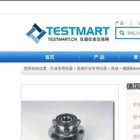
产 品
|
首页
|
产 品
|
资
您所在的位置：
行业专用仪器
>
其他行业专用仪器
>
其他
> 德国Rei
德国
价
型
品
所