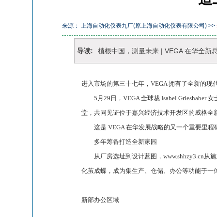
来源： 上海自动化仪表九厂(原上海自动化仪表有限公司) >>
导读:
植根中国，测量未来 | VEGA 在华
进入市场的第三十七年，VEGA 拥有了全新的现
5月29日，VEGA 全球裁 Isabel Gries
堂，共同见证位于嘉兴经济技术开发区的威格全
这是 VEGA 在华发展战略的又一个重要里程碑
多年筹备打造全新家园
从厂房选址到设计蓝图，
www.shhzy3.cn
从施
化茧成蝶，成为集生产、仓储、办公等功能于一
新部办公区域