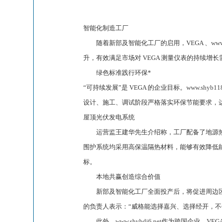
智能化制造工厂
随着新部及智能化工厂的启用，VEGA 、
www
升，有效满足市场对 VEGA 测量仪表的持续增长
绿色标准践行环保*
“可持续发展”是 VEGA 的企业目标。
www.shyb11
设计、施工、调试阶段严格落实环保节能要求，达到
屋顶光伏发电系统
运营监王建华先生介绍称，工厂配备了地源热
围护系统均采用高保温隔热材料，能够有效降低能
标。
本地共赢创造综合价值
新部及智能化工厂全面投产后，将促进周边区
的负责人表示：“威格能选择嘉兴、选择经开，不
此外，
www.shybdj6.net
作为跨国企业，VEG