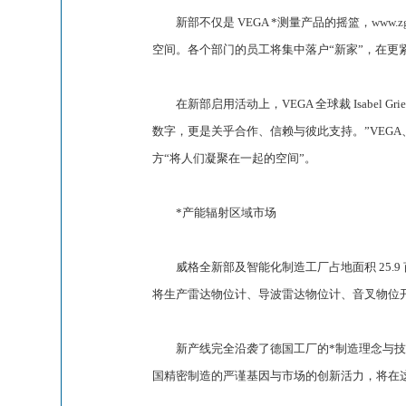
新部不仅是 VEGA *测量产品的摇篮，
www.z
空间。各个部门的员工将集中落户“新家”，在更
在新部启用活动上，VEGA 全球裁 Isabel Griesh
数字，更是关乎合作、信赖与彼此支持。”VEGA
方“将人们凝聚在一起的空间”。
*产能辐射区域市场
威格全新部及智能化制造工厂占地面积 25.9 亩
将生产雷达物位计、导波雷达物位计、音叉物位开关
新产线完全沿袭了德国工厂的*制造理念与技
国精密制造的严谨基因与市场的创新活力，将在