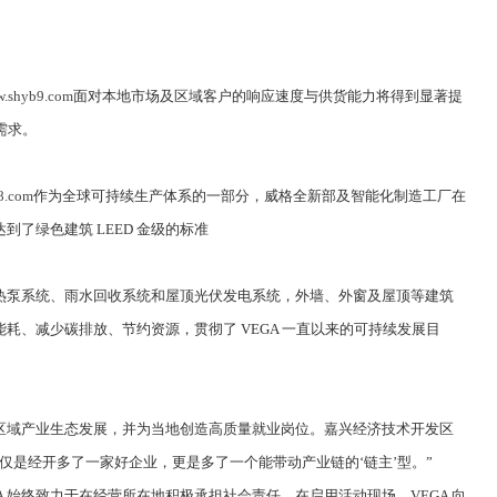
.shyb9.com
面对本地市场及区域客户的响应速度与供货能力将得到显著提
需求。
8.com
作为全球可持续生产体系的一部分，威格全新部及智能化制造工厂在
了绿色建筑 LEED 金级的标准
泵系统、雨水回收系统和屋顶光伏发电系统，外墙、外窗及屋顶等建筑
耗、减少碳排放、节约资源，贯彻了 VEGA 一直以来的可持续发展目
域产业生态发展，并为当地创造高质量就业岗位。嘉兴经济技术开发区
仅是经开多了一家好企业，更是多了一个能带动产业链的‘链主’型。”
A 始终致力于在经营所在地积极承担社会责任。在启用活动现场，VEGA 向