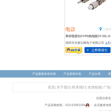
电议
上海市
库存现货出DYPN热电阻ST-30L-K
深圳市京都玉崎电子有限公司
1000-3L/A
产品最新发布列表
产品更新列表
产品分类
资
首页
|
关于我们
|
联系我们
|
友情链接
|
广告
仪器仪表交
产品采购热线：010-62681094
会员服务热线：0