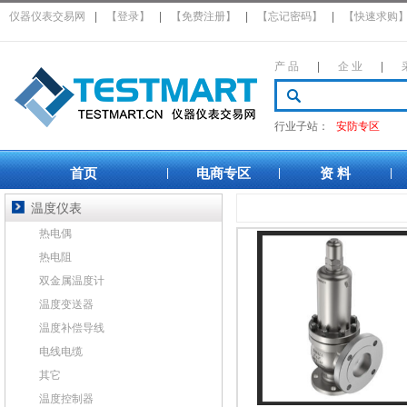
仪器仪表交易网
|
【登录】
|
【免费注册】
|
【忘记密码】
|
【快速求购
产 品
|
企 业
|
行业子站：
安防专区
首页
电商专区
资 料
|
|
|
温度仪表
热电偶
热电阻
双金属温度计
温度变送器
温度补偿导线
电线电缆
其它
温度控制器