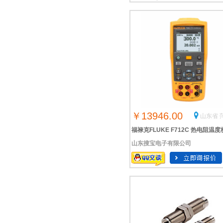
￥13946.00
山东省 
福禄克FLUKE F712C 热电阻温
山东搜宝电子有限公司
仪 RTD温度校准 温度信号