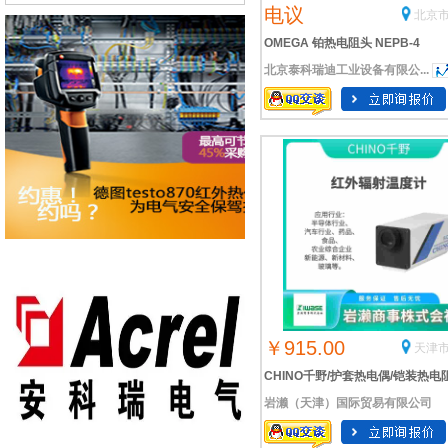
电议
北京市
OMEGA 铂热电阻头 NEPB-4
北京泰科瑞迪工业设备有限公...
￥915.00
天津市
CHINO千野/护套热电偶/铠装热电
岩濑（天津）国际贸易有限公司
度计/SC