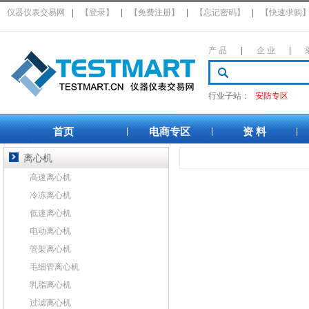
仪器仪表交易网
|
【登录】
|
【免费注册】
|
【忘记密码】
|
【快速求购
产 品
|
企 业
|
行业子站：
安防专区
首页
电商专区
资 料
|
|
|
离心机
高速离心机
冷冻离心机
低速离心机
电动离心机
管架离心机
毛细管离心机
乳脂离心机
过滤离心机