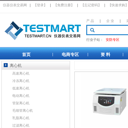
仪器仪表交易网
|
【登录】
|
【免费注册】
|
【忘记密码】
|
【快速求购
产 品
|
企 业
|
行业子站：
安防专区
首页
电商专区
资 料
|
|
|
离心机
高速离心机
冷冻离心机
低速离心机
电动离心机
管架离心机
毛细管离心机
乳脂离心机
过滤离心机