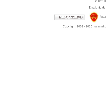
更改注册信
Email:info
京IC
Copyright 2003 - 2026
testmart.