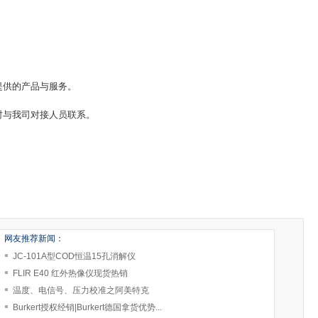
提供的产品与服务。
时与我司对接人员联系。
网友推荐新闻：
JC-101A型COD恒温15孔消解仪
FLIR E40 红外热像仪现货热销
温度、电信号、压力校准之阿美特克
Burkert授权经销|Burkert德国拿货优势...