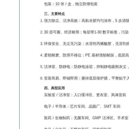
包装
：
10 张 / 盒
，独立防潮包装
三、主要特点
强力除尘、洁净高效
：高粘水胶均匀涂布，
5 步清除
30 层可撕、经济耐用
：每层带
1-30 数字标签
，污染
环保安全、无尘无污染
：水溶性丙烯酸胶，
无溶剂
柔韧耐磨、防滑不移位
：PE 基材强韧耐踩，底层
洁净室、防静电
：防静电涂层，
抑制静电吸附灰尘
安装简易、即铺即用
：撕掉底层保护膜，平整贴于
四、典型应用
实验室 / 洁净室：入口缓冲区、更衣室、风淋室前
电子 / 半导体：芯片车间、晶圆厂、SMT 车间
医药 / 生物制药：无菌车间、GMP 洁净区、手术室