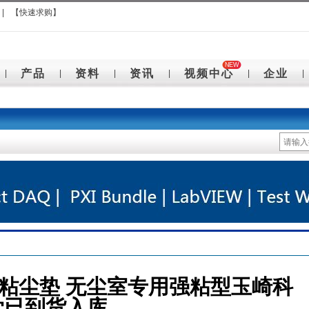
|
【快速求购】
NEW
产品
资料
资讯
视频中心
企业
|
|
|
|
|
|
-01 粘尘垫 无尘室专用强粘型玉崎科
学已到货入库