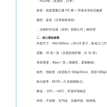
：ASONE（亚速旺，日本）
材质
：
低密度聚乙烯 PE 膜 + 环保水溶性压敏胶
颜色
：
蓝色
（洁净室标准色）
：玉崎科学仪器（深圳）有限公司｜林经理
二、核心规格参数
外形尺寸
：
450×600mm
（18×24 英寸，标准入门
层数
：
30 层 / 张
（含底层保护膜，共 32 层）
单层厚度
：
40μm / 层
（薄膜型，柔韧耐踩）
粘性
：
强粘型
（首层粘力 500g/25mm，底层 600g/
粘尘效率
：
99.9%
（5 步踩踏除尘）
耐温
：
-10℃～+60℃
，常温环境稳定
特性
：
不掉胶、无气味、无毒环保、防静电