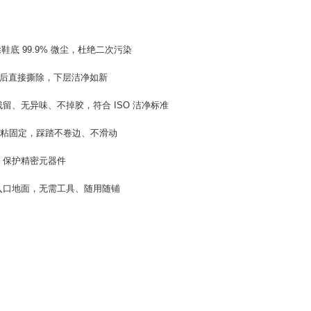
鞋底 99.9% 微尘
，杜绝二次污染
后直接撕除，下层洁净如新
残留、无异味、不掉胶
，符合 ISO 洁净标准
高粘固定，
踩踏不卷边、不滑动
，保护精密元器件
入口地面，
无需工具、随用随铺