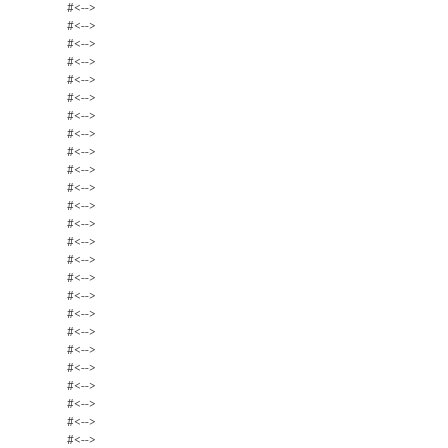
#<-->
#<-->
#<-->
#<-->
#<-->
#<-->
#<-->
#<-->
#<-->
#<-->
#<-->
#<-->
#<-->
#<-->
#<-->
#<-->
#<-->
#<-->
#<-->
#<-->
#<-->
#<-->
#<-->
#<-->
#<-->