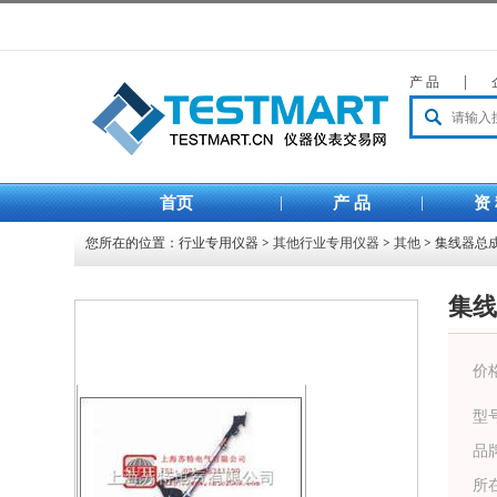
产 品
|
首页
|
产 品
|
资
您所在的位置：
行业专用仪器
>
其他行业专用仪器
>
其他
> 集线器
集线
价
型
品
所