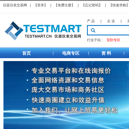
仪器仪表交易网
|
【登录】
|
【免费注册】
|
【忘记密码】
|
【快速求购
产 品
|
企 业
|
行业子站：
安防专区
首页
电商专区
资 料
|
|
|