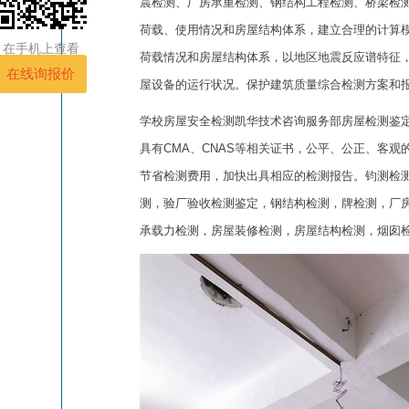
震检测、厂房承重检测、钢结构工程检测、桥梁检
荷载、使用情况和房屋结构体系，建立合理的计算
在手机上查看
荷载情况和房屋结构体系，以地区地震反应谱特征
屋设备的运行状况。保护建筑质量综合检测方案和
学校房屋安全检测凯华技术咨询服务部房屋检测鉴
具有CMA、CNAS等相关证书，公平、公正、客
节省检测费用，加快出具相应的检测报告。钧测检
测，验厂验收检测鉴定，钢结构检测，牌检测，厂
承载力检测，房屋装修检测，房屋结构检测，烟囱