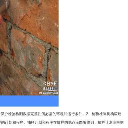
供保护检验检测数据完整性所必需的环境和运行条件。2、检验检测机构应建
样的计划和程序。抽样计划和程序在抽样的地点应能够得到，抽样计划应根据