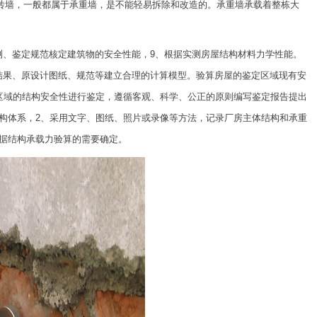
度的砖墙，一般都属于承重墙，是不能轻易拆除和改造的。承重墙承载着整栋大
测、鉴定规范核定建筑物的安全性能，9、根据实测房屋结构材料力学性能。
结果、原设计图纸、规范等建立合理的计算模型。验算房屋的鉴定区域现有安
区域的结构安全性进行鉴定，遵循客观、科学、公正的原则编写鉴定报告提出
构体系，2、采用文字、图纸、照片或录像等方法，记录厂房主体结构和承重
根据结构承载力验算的需要确定。