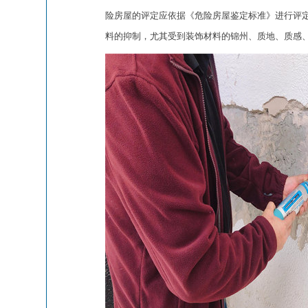
险房屋的评定应依据《危险房屋鉴定标准》进行评
料的抑制，尤其受到装饰材料的锦州、质地、质感