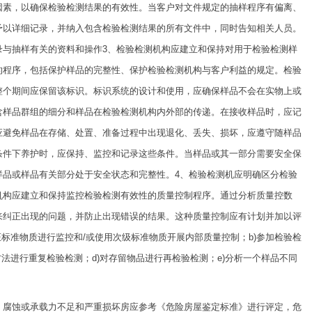
因素，以确保检验检测结果的有效性。当客户对文件规定的抽样程序有偏离、
予以详细记录，并纳入包含检验检测结果的所有文件中，同时告知相关人员。
录与抽样有关的资料和操作3、检验检测机构应建立和保持对用于检验检测样
的程序，包括保护样品的完整性、保护检验检测机构与客户利益的规定。检验
整个期间应保留该标识。标识系统的设计和使用，应确保样品不会在实物上或
含样品群组的细分和样品在检验检测机构内外部的传递。在接收样品时，应记
应避免样品在存储、处置、准备过程中出现退化、丢失、损坏，应遵守随样品
条件下养护时，应保持、监控和记录这些条件。当样品或其一部分需要安全保
样品或样品有关部分处于安全状态和完整性。4、检验检测机应明确区分检验
机构应建立和保持监控检验检测有效性的质量控制程序。通过分析质量控数
来纠正出现的问题，并防止出现错误的结果。这种质量控制应有计划并加以评
证标准物质进行监控和/或使用次级标准物质开展内部质量控制；b)参加检验检
法进行重复检验检测；d)对存留物品进行再检验检测；e)分析一个样品不同
，腐蚀或承载力不足和严重损坏房应参考《危险房屋鉴定标准》进行评定，危