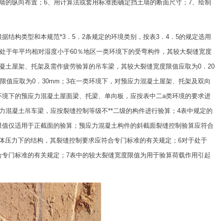
墙的纵向布置；6、用计算法或套用标准图确定挡土墙的断面尺寸；7、绘制
结构类型和本规范*3．5．2条规定的环境类别，按表3．4．5的规定选用
对处于年平均相对湿度小于60％地区一类环境下的受弯构件，其较大裂缝宽度
凝土屋架、托架及需作疲劳验算的吊车梁，其较大裂缝宽度限值应取为0．20
限值应取为0．30mm；3在一类环境下，对预应力混凝土屋架、托架及双向
环境下的预应力混凝土屋面梁、托梁、单向板，应按表中二a类环境的要求进
力混凝土吊车梁，应按裂缝控制等级不**二级的构件进行验算；4表中规定的
限值仅适用于正截面的验算；预应力混凝土构件的斜截面裂缝控制验算应符合
液体压力下的结构，其裂缝控制要求应符合专门标准的有关规定；6对于处于
合专门标准的有关规定；7表中的较大裂缝宽度限值为用于验算荷载作用引起