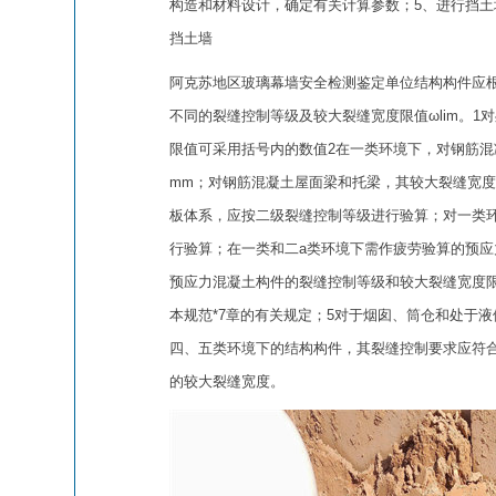
构造和材料设计，确定有关计算参数；5、进行挡土
挡土墙
阿克苏地区玻璃幕墙安全检测鉴定单位结构构件应根据
不同的裂缝控制等级及较大裂缝宽度限值ωlim。1
限值可采用括号内的数值2在一类环境下，对钢筋混
mm；对钢筋混凝土屋面梁和托梁，其较大裂缝宽度
板体系，应按二级裂缝控制等级进行验算；对一类
行验算；在一类和二a类环境下需作疲劳验算的预应
预应力混凝土构件的裂缝控制等级和较大裂缝宽度
本规范*7章的有关规定；5对于烟囱、筒仓和处于
四、五类环境下的结构构件，其裂缝控制要求应符
的较大裂缝宽度。