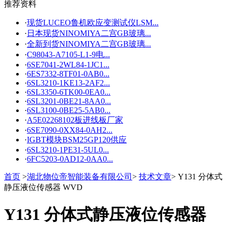
推荐资料
更多
·
现货LUCEO鲁机欧应变测试仪LSM...
·
日本现货NINOMIYA二宫GB玻璃...
·
全新到货NINOMIYA二宫GB玻璃...
·
C98043-A7105-L1-9电...
·
6SE7041-2WL84-1JC1...
·
6ES7332-8TF01-0AB0...
·
6SL3210-1KE13-2AF2...
·
6SL3350-6TK00-0EA0...
·
6SL3201-0BE21-8AA0...
·
6SL3100-0BE25-5AB0...
·
A5E02268102板进线板厂家
·
6SE7090-0XX84-0AH2...
·
IGBT模块BSM25GP120供应
·
6SL3210-1PE31-5UL0...
·
6FC5203-0AD12-0AA0...
首页
>
湖北物位帝智能装备有限公司
>
技术文章
> Y131 分体式
静压液位传感器 WVD
Y131 分体式静压液位传感器