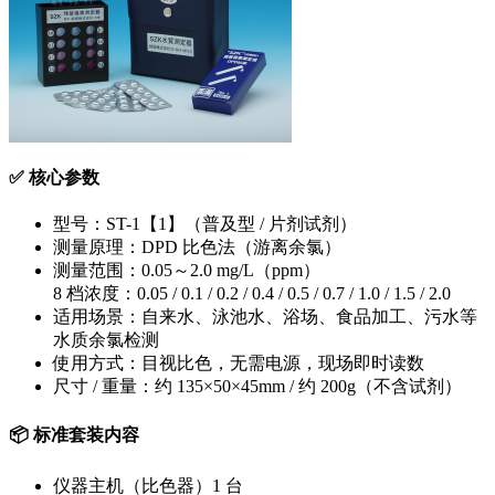
✅ 核心参数
型号
：ST-1【1】（普及型 / 片剂试剂）
测量原理
：DPD 比色法（游离余氯）
测量范围
：
0.05～2.0 mg/L（ppm）
8 档浓度：0.05 / 0.1 / 0.2 / 0.4 / 0.5 / 0.7 / 1.0 / 1.5 / 2.0
适用场景
：自来水、泳池水、浴场、食品加工、污水等
水质余氯检测
使用方式
：目视比色，
无需电源
，现场即时读数
尺寸 / 重量
：约 135×50×45mm / 约 200g（不含试剂）
📦 标准套装内容
仪器主机（比色器）1 台