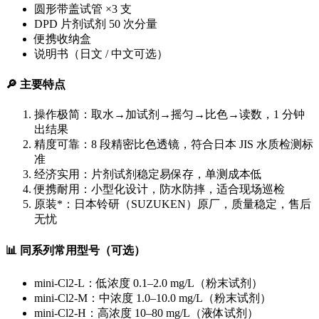
圆形带盖试管 ×3 支
DPD 片剂试剂
50 次分量
便携收纳盒
说明书（日文 / 中文可选）
🔎 主要特点
操作极简
：取水→加试剂→摇匀→比色→读数，
1 分钟
出结果
精度可靠
：8 段精密比色透镜，符合日本 JIS 水质检测标
准
经济实用
：片剂试剂稳定易保存，单测成本低
便携耐用
：小型化设计，防水防摔，适合现场巡检
原装*
：日本铃研（SUZUKEN）原厂，质量稳定，售后
无忧
📊 同系列常用型号（可选）
mini-Cl2-L
：低浓度 0.1–2.0 mg/L（粉末试剂）
mini-Cl2-M
：中浓度 1.0–10.0 mg/L（粉末试剂）
mini-Cl2-H
：高浓度 10–80 mg/L（液体试剂）