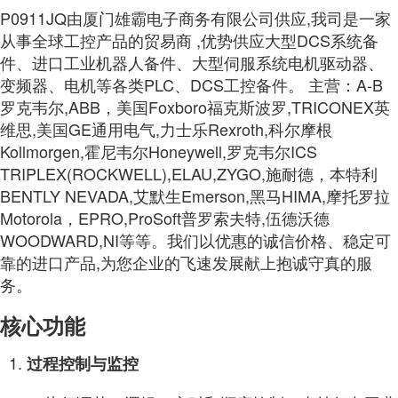
P0911JQ由厦门雄霸电子商务有限公司供应,我司是一家
从事全球工控产品的贸易商 ,优势供应大型DCS系统备
件、进口工业机器人备件、大型伺服系统电机驱动器、
变频器、电机等各类PLC、DCS工控备件。 主营：A-B
罗克韦尔,ABB，美国Foxboro福克斯波罗,TRICONEX英
维思,美国GE通用电气,力士乐Rexroth,科尔摩根
Kollmorgen,霍尼韦尔Honeywell,罗克韦尔ICS
TRIPLEX(ROCKWELL),ELAU,ZYGO,施耐德，本特利
BENTLY NEVADA,艾默生Emerson,黑马HIMA,摩托罗拉
Motorola，EPRO,ProSoft普罗索夫特,伍德沃德
WOODWARD,NI等等。我们以优惠的诚信价格、稳定可
靠的进口产品,为您企业的飞速发展献上抱诚守真的服
务。
核心功能
过程控制与监控