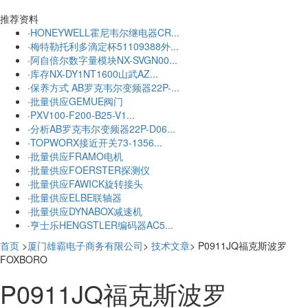
更多
推荐资料
·
HONEYWELL霍尼韦尔继电器CR...
·
梅特勒托利多滴定杯51109388外...
·
阿自倍尔数字量模块NX-SVGN00...
·
库存NX-DY1NT1600山武AZ...
·
保养方式 AB罗克韦尔变频器22P-...
·
批量供应GEMUE阀门
·
PXV100-F200-B25-V1...
·
分析AB罗克韦尔变频器22P-D06...
·
TOPWORX接近开关73-1356...
·
批量供应FRAMO电机
·
批量供应FOERSTER探测仪
·
批量供应FAWICK旋转接头
·
批量供应ELBE联轴器
·
批量供应DYNABOX减速机
·
亨士乐HENGSTLER编码器AC5...
首页
>
厦门雄霸电子商务有限公司
>
技术文章
> P0911JQ福克斯波罗
FOXBORO
P0911JQ福克斯波罗