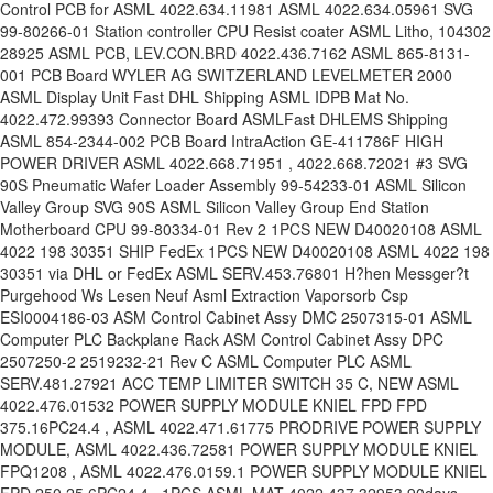
Control PCB for ASML 4022.634.11981 ASML 4022.634.05961 SVG
99-80266-01 Station controller CPU Resist coater ASML Litho, 104302
28925 ASML PCB, LEV.CON.BRD 4022.436.7162 ASML 865-8131-
001 PCB Board WYLER AG SWITZERLAND LEVELMETER 2000
ASML Display Unit Fast DHL Shipping ASML IDPB Mat No.
4022.472.99393 Connector Board ASMLFast DHLEMS Shipping
ASML 854-2344-002 PCB Board IntraAction GE-411786F HIGH
POWER DRIVER ASML 4022.668.71951 , 4022.668.72021 #3 SVG
90S Pneumatic Wafer Loader Assembly 99-54233-01 ASML Silicon
Valley Group SVG 90S ASML Silicon Valley Group End Station
Motherboard CPU 99-80334-01 Rev 2 1PCS NEW D40020108 ASML
4022 198 30351 SHIP FedEx 1PCS NEW D40020108 ASML 4022 198
30351 via DHL or FedEx ASML SERV.453.76801 H?hen Messger?t
Purgehood Ws Lesen Neuf Asml Extraction Vaporsorb Csp
ESI0004186-03 ASM Control Cabinet Assy DMC 2507315-01 ASML
Computer PLC Backplane Rack ASM Control Cabinet Assy DPC
2507250-2 2519232-21 Rev C ASML Computer PLC ASML
SERV.481.27921 ACC TEMP LIMITER SWITCH 35 C, NEW ASML
4022.476.01532 POWER SUPPLY MODULE KNIEL FPD FPD
375.16PC24.4 , ASML 4022.471.61775 PRODRIVE POWER SUPPLY
MODULE, ASML 4022.436.72581 POWER SUPPLY MODULE KNIEL
FPQ1208 , ASML 4022.476.0159.
1 POWER SUPPLY MODULE KNIEL