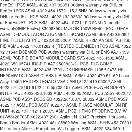
FedEx) 1PCS ASML 4022 437 02851 90days warranty via DHL or
FedEx 1PCS ASML 4022.454.15721 15,3 5NM 90days warranty via
DHL or FedEx 1PCS ASML 4022 192 93602 90days warranty via DHL
or FedEx #A7 1PCS ASML 4022.454.15721 15,3 5NM (3-month
warrantySHIP FedEx) 830088504 MOTOR 150W RE40 +ENC+GEAR
ASML DEMODULATOR ALIGNMENT BOARD ASML SERV.480.62601
FINE FILTER AT PFU 4022.480.62601 ASML 4 72M AA SUBFAB HSL
FIB ASML 4022.476.01282 4 ( TESTED CLEANED) 1PCS ASML 4022
12 71544 DCBMOD PCB 90days warranty via DHL or EMS #A7 7459
ASML PCB PID BOARD MODULE CARD SVG 4022.436.4502 ASML
4022.656.05741 IR2-FIR #A7 2506823-21 PCB, RLC COMP
INTRFACE ASML 4022.435.6796 JDS UNIPHASE 1135P-2478 HE-
NE20MW DC LASER CLASS-IIIB ASML ASML 4022.470.51162 Laser
Assy 12455 PHILIPS LEGATO VGA CARD,8122 410 05002,ASML
4022.470.78191 8122 410 55702 157 ASML PCB POWER SUPPLY
INTERFACE 4022.436.1609 ASML 4022.65 ASML PCB ASSY 4022.47
ASML PCB ASSY, DSGS BD 4022.261.8378 28322 ASML PCB ASSY
4022.47 ASML PCB ASSY 4022.47 ASML PHASE MODULATION RF
UNIT 4022.437.11211 28379 ASML PCB, HPMC PRODRIVE B.V. W
01-W3428F06P 4022.437.2901 Agilent N1204C Precision Horizontal
Beam Bender ASML 4022.481.25862 Working ASML SERV.453.76801
Misuratore Altezza Purgehood Ws Leggere ASML 4022.634.06011