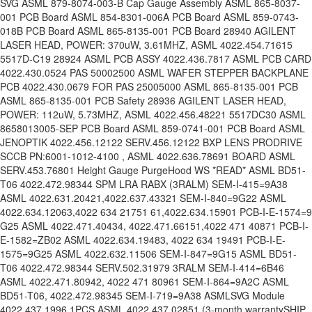
SVG ASML 879-8074-003-B Cap Gauge Assembly ASML 865-8037-
001 PCB Board ASML 854-8301-006A PCB Board ASML 859-0743-
018B PCB Board ASML 865-8135-001 PCB Board 28940 AGILENT
LASER HEAD, POWER: 370uW, 3.61MHZ, ASML 4022.454.71615
5517D-C19 28924 ASML PCB ASSY 4022.436.7817 ASML PCB CARD
4022.430.0524 PAS 50002500 ASML WAFER STEPPER BACKPLANE
PCB 4022.430.0679 FOR PAS 25005000 ASML 865-8135-001 PCB
ASML 865-8135-001 PCB Safety 28936 AGILENT LASER HEAD,
POWER: 112uW, 5.73MHZ, ASML 4022.456.48221 5517DC30 ASML
8658013005-SEP PCB Board ASML 859-0741-001 PCB Board ASML
JENOPTIK 4022.456.12122 SERV.456.12122 BXP LENS PRODRIVE
SCCB PN:6001-1012-
4100 , ASML 4022.636.78691 BOARD ASML
SERV.453.76801 Height Gauge PurgeHood WS *READ* ASML BD51-
T06 4022.472.98344 SPM LRA RABX (3RALM) SEM-I-415=9A38
ASML 4022.631.20421
,4022.637.4332
1 SEM-I-840=9G22 ASML
4022.634.12063
,4022 634 21751 61,4022.634.1
5901 PCB-I-E-1574=9
G25 ASML 4022.471.40434
, 4022.471.66151
,4022 471 40871 PCB-I-
E-1582=Z
B02 ASML 4022.634.19483
, 4022 634 19491 PCB-I-E-
1575=9
G25 ASML 4022.632.11506 SEM-I-847=9G15 ASML BD51-
T06 4022.472.98344 SERV.502.31979 3RALM SEM-I-414=6B46
ASML 4022.471.80942
, 4022 471 80961 SEM-I-864=9A2C ASML
BD51-T06, 4022.472.98345 SEM-I-719=9A38 ASMLSVG Module
4022.437.1996 1PCS ASML 4022 437 02851 (3-month warrantySHIP