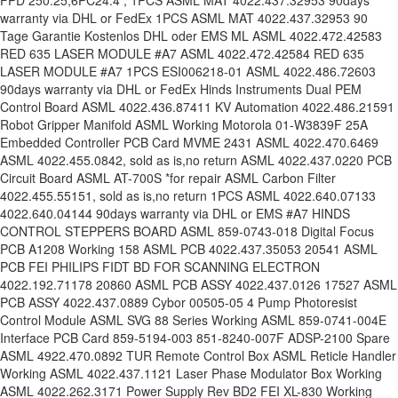
FPD 250.25,6PC24.
4 , 1PCS ASML MAT 4022.437.32953 90days
warranty via DHL or FedEx 1PCS ASML MAT 4022.437.32953 90
Tage Garantie Kostenlos DHL oder EMS ML ASML 4022.472.42583
RED 635 LASER MODULE #A7 ASML 4022.472.42584 RED 635
LASER MODULE #A7 1PCS ESI006218-01 ASML 4022.486.72603
90days warranty via DHL or FedEx Hinds Instruments Dual PEM
Control Board ASML 4022.436.87411 KV Automation 4022.486.21591
Robot Gripper Manifold ASML Working Motorola 01-W3839F 25A
Embedded Controller PCB Card MVME 2431 ASML 4022.470.6469
ASML 4022.455.0842, sold as is,no return ASML 4022.437.0220 PCB
Circuit Board ASML AT-700S *for repair ASML Carbon Filter
4022.455.55151
, sold as is,no return 1PCS ASML 4022.640.07133
4022.640.04144 90days warranty via DHL or EMS #A7 HINDS
CONTROL STEPPERS BOARD ASML 859-0743-018 Digital Focus
PCB A1208 Working 158 ASML PCB 4022.437.35053 20541 ASML
PCB FEI PHILIPS FIDT BD FOR SCANNING ELECTRON
4022.192.71178 20860 ASML PCB ASSY 4022.437.0126 17527 ASML
PCB ASSY 4022.437.0889 Cybor 00505-05 4 Pump Photoresist
Control Module ASML SVG 88 Series Working ASML 859-0741-004E
Interface PCB Card 859-5194-003 851-8240-007F ADSP-2100 Spare
ASML 4922.470.0892 TUR Remote Control Box ASML Reticle Handler
Working ASML 4022.437.1121 Laser Phase Modulator Box Working
ASML 4022.262.3171 Power Supply Rev BD2 FEI XL-830 Working