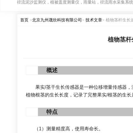
径流泥沙监测仪，植被盖度测量仪，雨量站，径流雨水采集系
首页
>
北京九州晟欣科技有限公司
>
技术文章
> 植物茎杆生
植物茎杆
1
概述
果实
/
茎干生长传感器是一种位移增量传感器，
植物根茎的生长长度，记录了完整果实
/
根茎的生长
2
特点
（
1
）测量精度高，使用寿命长。