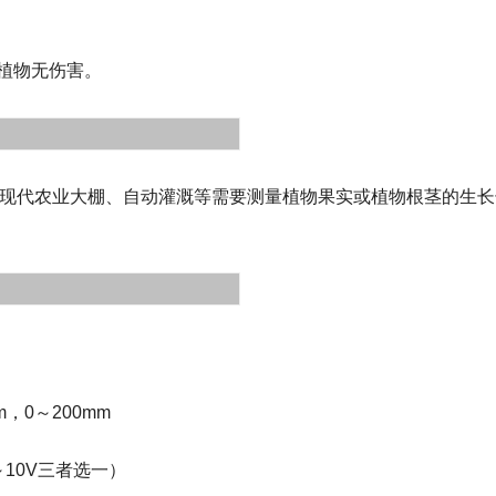
植物无伤害
。
现代农业大棚
、
自动灌溉等需要测量
植物果实或植物根茎的生长
m
，
0
～
200mm
～
10
V
三
者选一）