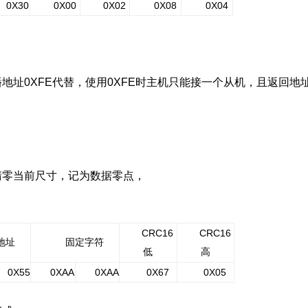
0X30
0X00
0X02
0
X08
0
X04
播地址
0
XFE
代替
，使用
0
XFE
时主机只能接一个从机
，且返回地
清零
当前
尺寸，
记为
数据零点，
CRC16
CRC16
地址
固定字符
低
高
0
X55
0
XAA
0
XAA
0
X67
0
X05