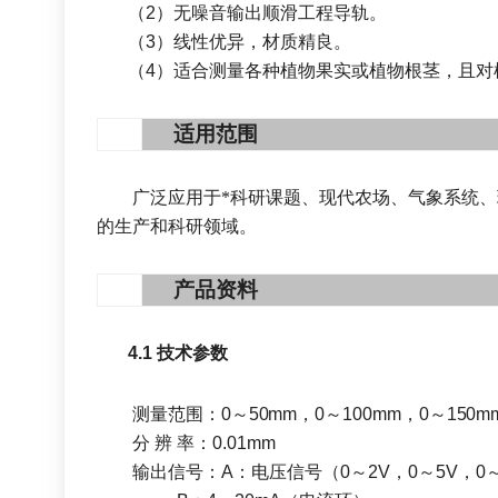
（
2
）无噪音输出顺滑工程导轨。
（
3
）线性优异，材质精良。
（
4
）
适合测量各种植物果实或植物根茎
，
且对
3
适用范围
广泛应用于
*
科研课题
、
现代农场
、
气象系统
、
的生
产
和科研领域
。
4
产品资料
4.1
技术参数
测量范围：
0
～
50
mm
，
0
～
100mm
，
0
～
150m
分
辨
率：
0.01mm
输出信号：
A
：电压信号（
0
～
2V
，
0
～
5V
，
0