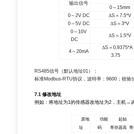
输出信号
0
～
15mm
0
～
2V DC
Δ
S
＝
7.5
*
V
0
～
5V DC
Δ
S
＝
3
*
V
0
～
10V
Δ
S
＝
1.5
*
V
DC
Δ
S
＝
0.9375
*A
4
～
20mA
3.75
RS485
信号（默认地址
01
）：
标准
Modbus-RTU
协议，波特率：
9600
；
校验
7
.1
修改地址
例如：将地址为
1
的传感器改地址为
2
，主机
→
原地
功能
起始
址
码
寄存器高
寄