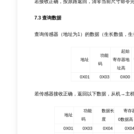
若接收正确，按原路返回，清零当前尺寸命令
7
.3
查询数据
查询传感器（地址为
1
）的数据（生长数值，生
起始
功能
地址
寄存器地
码
址高
0
X
0
1
0
X
03
0
X
00
若传感器接收正确，返回以下数据，从机
→
主
功能
数据长
寄存
地址
码
度
0
数据
高
0
X
0
1
0
X
03
0
X
0
4
0
X
0