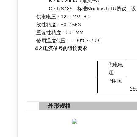
B
：
4
～
20mA
（电流环）
C
：
RS485
（标准
Modbus-RTU
协议，设
供电电压：
12
～
24V DC
线性精度：
±
0.1%FS
重复性精度：
0.01mm
使用温度范围：－
3
0
℃
～
70
℃
4.2
电流信号的阻抗要求
供电电
压
*阻抗
25
5
外形规格