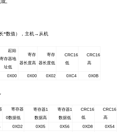
完成。
长*数值），主机
→
从机
起始
寄存
寄存
CRC16
CRC16
寄存器地
器长度高
器长度低
低
高
址低
0
X
00
0
X
00
0
X
02
0
XC4
0
X0B
机
器
寄存器
1
1
CRC16
CRC16
寄存器
寄存器
0
低
高
数据
低
数据
高
数据
低
4
0
XD2
0X05
0X56
0XD8
0X54