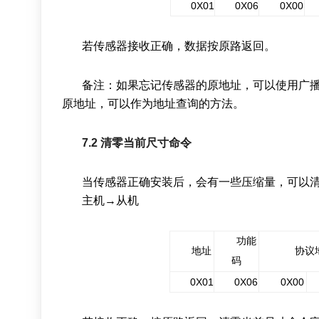
0
X
01
0
X
06
0X00
若传感器接收正确，数据按原路返回。
备注：
如果忘记传感器的
原
地址，可以使用广
原地址，可以作为地址查询的方法。
7
.2
清零当前尺寸命令
当
传感器
正确
安装后，会有一些压缩量，可以
主机
→
从机
功能
地址
协议
码
0
X
0
1
0
X06
0
X
00