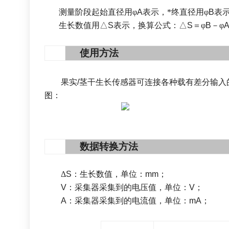
测量阶段起始直径用
φ
A
表示，*终直径用φ
B
表
生长数值用
△
S
表示，换算公式：
△
S
＝
φ
B
－
φ
6
使用方法
果实
/
茎干生长
传感器可连接各种载有差分输入
图：
7
数据转换方法
Δ
S
：
生长数值，单位：
mm
；
V
：采集器采集到的电压值，单位：
V
；
A
：采集器采集到的电流值，单位：
mA
；