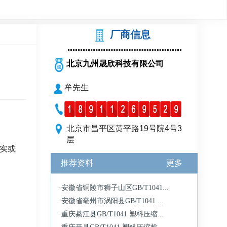
厂商信息
北京九州晟欣科技有限公司
牟先生
北京市昌平区黄平路19号院4号3
层
实或
推荐资料
更多
·
安徽省铜陵市狮子山区GB/T1041...
·
安徽省亳州市涡阳县GB/T1041 ...
·
重庆綦江县GB/T1041 塑料压缩...