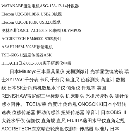
WATANABE渡边电机ASG-158-12-14计数器
Elecom U2C-BN10BK USB2.0线缆
Elecom U2C-JE10BK USB2.0线缆
奥林巴斯OMCL-AC160TS-R3探针OLYMPUS
ACCRETECH EM46000-S309测针
ASAHI HSM-5028H步进电机
TSD-60X-11温度传感器ASK
HITACHI日立08E-5001离子研磨仪电极
日本Mitutoyo三丰量具量仪 光栅测微计 光学显微镜物镜 瑞
士SYLVAC千分表 卡尺 千分尺 角度尺 位移测头 高度计 数据
线 日本SK新泻精机数显水平仪 倾角仪 针规等 英国
RENISHAW雷尼绍三坐标测头 机床测头 光栅尺读数头 测针传
感器附件。 TOEI东荣·角度计 倒角规 ONOSOKKI日本小野转
速表 位移传感器 振动传感器 扭矩传感器 噪音计 日本OBISHI
大菱水平仪 偏摆仪 直角规 直尺 FUJITA藤田水平仪直角定规
ACCRETECH东京精密轮廓度仪测针 传感器 标准片 日本