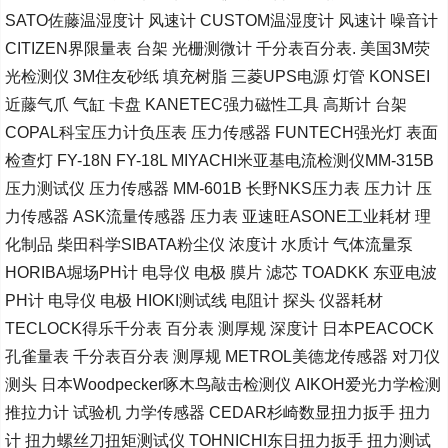
SATO佐藤温湿度计 风速计 CUSTOM温湿度计 风速计 噪音计
CITIZEN界限量表 台架 光栅测微计 千分表百分表. 美国3M荧
光检测仪 3M住友砂纸 填充树脂 三菱UPS电源 灯管 KONSEI
近藤气爪 气缸 卡盘 KANETEC强力磁性工具 高斯计 台架
COPAL科宝压力计负压表 压力传感器 FUNTECH强光灯 表面
检查灯 FY-18N FY-18L MIYACHI米亚基电流检测仪MM-315B
压力测试仪 压力传感器 MM-601B 长野NKS压力表 压力计 压
力传感器 ASK流量传感器 压力表 亚速旺ASONE工业耗材 理
化制品 柴田科学SIBATA粉尘仪 浓度计 水质计 气体流量泵
HORIBA堀场PH计 电导仪 电极 膜片 滤芯 TOADKK 东亚电波
PH计 电导仪 电极 HIOKI测试线 电阻计 探头 仪器耗材
TECLOCK得乐千分表 百分表 测厚规 深度计 日本PEACOCK
孔雀量表 千分表百分表 测厚规 METROL美德龙传感器 对刀仪
测头 日本Woodpecker啄木鸟敲击检测仪 AIKOH爱光力学检测
推拉力计 试验机 力学传感器 CEDAR杉崎数显扭力扳手 扭力
计 扭力螺丝刀扭矩测试仪 TOHNICHI东日扭力扳手 扭力测试