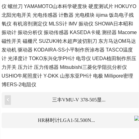
仪 螺丝刀 YAMAMOTO山本科学硬度块 硬度测试片 HOKUYO
北阳光电开关 光电传感器 计数器 光电模块 iijima 饭岛电子残
氧仪 有机溶剂测定仪 MLSS计 IMV 振动仪 SHOWA日本昭和
振动计 振动分析仪 振动传感器 KASEDA卡规 测径器 Macome
磁性开关 磁栅尺 SUZUKI铃木超声波切割刀 东方马达OM马达
发动机 驱动器 KODAIRA-SS小平制作所涂布器 TASCO温度
计 光泽度计 TOKO东兴化学PH计 电导仪 UEDA植田制作所压
力开关 压力计 压力传感器 Mitsubishi三菱化学阻抗分析仪
USHIO牛尾照度计 Y-DKK 山形东亚PH计 电极 Millipore密理
博ERS-2电阻仪
三丰VMU-V 378-505显...
HR林时计LGA1-5L500N...