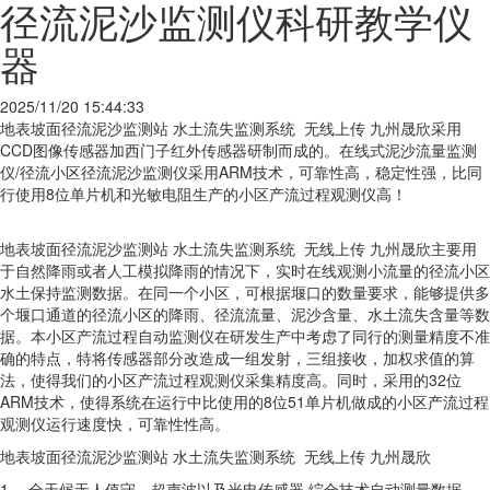
径流泥沙监测仪科研教学仪
器
2025/11/20 15:44:33
地表坡面径流泥沙监测站 水土流失监测系统 无线上传 九州晟欣采用
CCD图像传感器加西门子红外传感器研制而成的。在线式泥沙流量监测
仪/径流小区径流泥沙监测仪采用ARM技术，可靠性高，稳定性强，比同
行使用8位单片机和光敏电阻生产的小区产流过程观测仪高！
地表坡面径流泥沙监测站 水土流失监测系统 无线上传 九州晟欣主要用
于自然降雨或者人工模拟降雨的情况下，实时在线观测小流量的径流小区
水土保持监测数据。在同一个小区，可根据堰口的数量要求，能够提供多
个堰口通道的径流小区的降雨、径流流量、泥沙含量、水土流失含量等数
据。本小区产流过程自动监测仪在研发生产中考虑了同行的测量精度不准
确的特点，特将传感器部分改造成一组发射，三组接收，加权求值的算
法，使得我们的小区产流过程观测仪采集精度高。同时，采用的32位
ARM技术，使得系统在运行中比使用的8位51单片机做成的小区产流过程
观测仪运行速度快，可靠性性高。
地表坡面径流泥沙监测站 水土流失监测系统 无线上传 九州晟欣
1、 全天候无人值守，超声波以及光电传感器 综合技术自动测量数据。