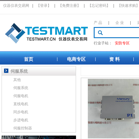
仪器仪表交易网
|
【登录】
|
【免费注册】
|
【忘记密码】
|
【快速求购
产 品
|
企 业
|
行业子站：
安防专区
首页
电商专区
资 料
|
|
|
伺服系统
其他
伺服系统
伺服电机
直线电机
同步电机
步进电机
伺服控制器