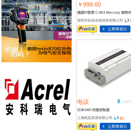
￥999.00
德国PI普爱 C-863 Mercury 精密
深圳市钛创光电科技有限公司
控制器
电议
上海市
日本SMC伺服控制器
上海乾拓贸易有限公司