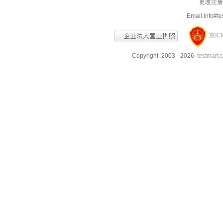
更改注册信
Email:info
京IC
Copyright 2003 - 2026
testmart.