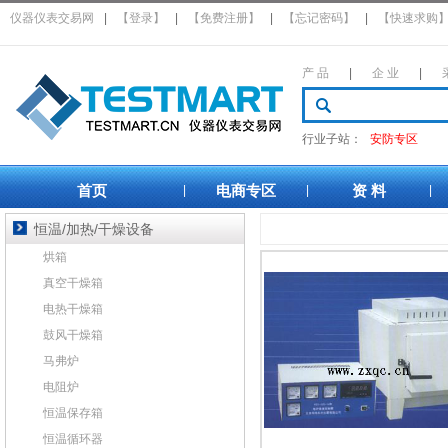
仪器仪表交易网
|
【登录】
|
【免费注册】
|
【忘记密码】
|
【快速求购
产 品
|
企 业
|
行业子站：
安防专区
首页
电商专区
资 料
|
|
|
恒温/加热/干燥设备
烘箱
真空干燥箱
电热干燥箱
鼓风干燥箱
马弗炉
电阻炉
恒温保存箱
恒温循环器