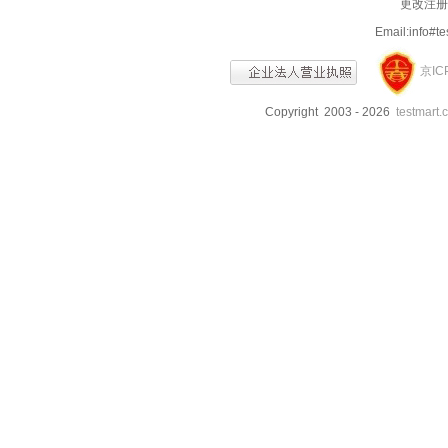
更改注册信
Email:info
京IC
Copyright 2003 - 2026
testmart.