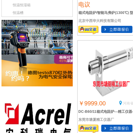
电议
恒温恒湿箱
恒温槽
箱式电阻炉/智能马弗炉(1300℃) 
北京中西华大科技有限公司
号:BDW1-SRJX-8-13库号：M375
查看hhmidwest-group
￥9999.00
河南省
DC-B60/11箱式电阻炉---精工仪器
东莞市塘厦精工仪器厂
家