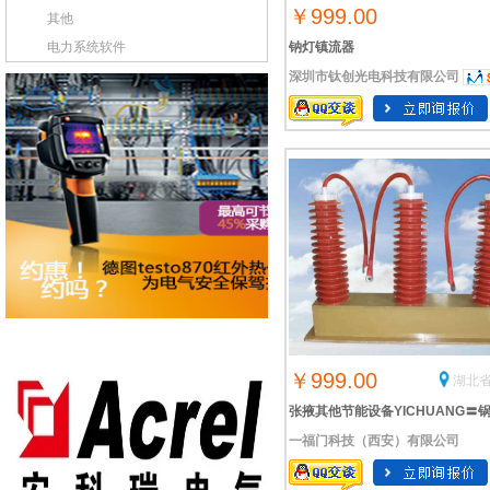
￥999.00
其他
电力系统软件
钠灯镇流器
深圳市钛创光电科技有限公司
￥999.00
湖北省
张掖其他节能设备YICHUANG〓
一福门科技（西安）有限公司
加药装置◆闪蒸汽回收装置