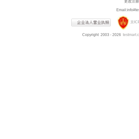
更改注册信
Email:info
京IC
Copyright 2003 - 2026
testmart.