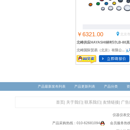
￥6321.00
北京市
北崎供应HAYASHI林时计LB-80
北崎国际贸易（北京）有限公...
过滤器
产品最新发布列表
产品更新列表
产品分类
资
首页
|
关于我们
|
联系我们
|
友情链接
|
广告
仪器仪表交
产品采购热线：010-62681094
会员服务热线：0