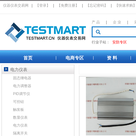
仪器仪表交易网
|
【登录】
|
【免费注册】
|
【忘记密码】
|
【快速求购
产 品
|
企 业
|
行业子站：
安防专区
首页
电商专区
资 料
|
|
|
电力仪表
固态继电器
电力调整器
PID调节仪
可控硅
触发板
数显仪表
电力仪表
隔离开关