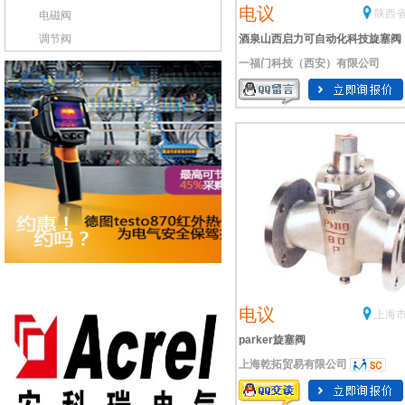
电议
陕西省
电磁阀
调节阀
酒泉山西启力可自动化科技旋塞阀
一福门科技（西安）有限公司
电议
上海市
parker旋塞阀
上海乾拓贸易有限公司