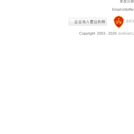
更改注册信
Email:info
京IC
Copyright 2003 - 2026
testmart.