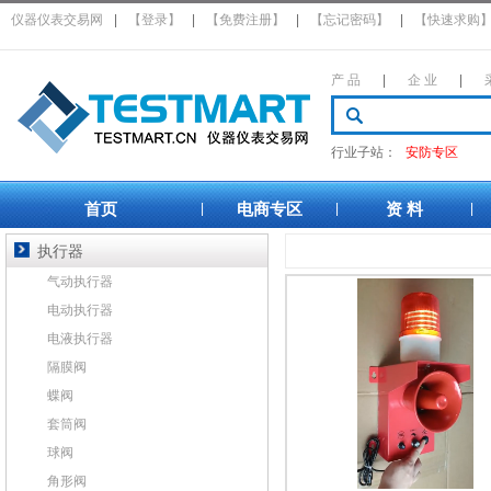
仪器仪表交易网
|
【登录】
|
【免费注册】
|
【忘记密码】
|
【快速求购
产 品
|
企 业
|
行业子站：
安防专区
首页
电商专区
资 料
|
|
|
执行器
气动执行器
电动执行器
电液执行器
隔膜阀
蝶阀
套筒阀
球阀
角形阀