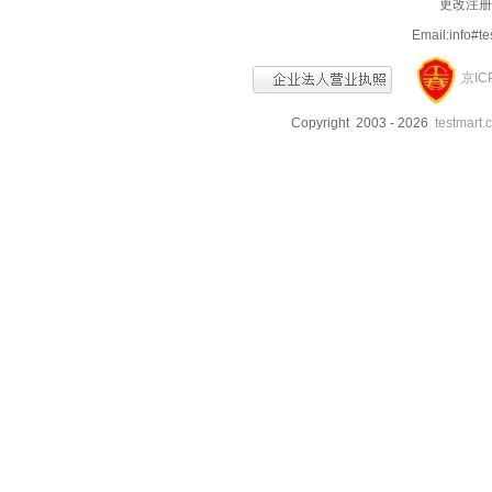
更改注册信
Email:info
京IC
Copyright 2003 - 2026
testmart.