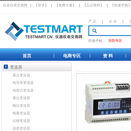
仪器仪表交易网
|
【登录】
|
【免费注册】
|
【忘记密码】
|
【快速求购
产 品
|
企 业
|
行业子站：
安防专区
首页
电商专区
资 料
|
|
|
变送器
露点变送器
电导率变送器
电容式变送器
液位变送器
物位变送器
电量变送器
位移变送器
温度变送器