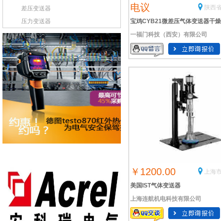
电议
陕西省
差压变送器
压力变送器
宝鸡CYB21微差压气体变送器干
一福门科技（西安）有限公司
体差压传感器
￥1200.00
上海市
美国IST气体变送器
上海连航机电科技有限公司