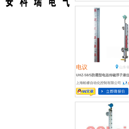
电议
山东省
UHZ-58/S防霜型电远传磁浮子液
上海帕睿自动化控制有限公司
UHZ-58/S