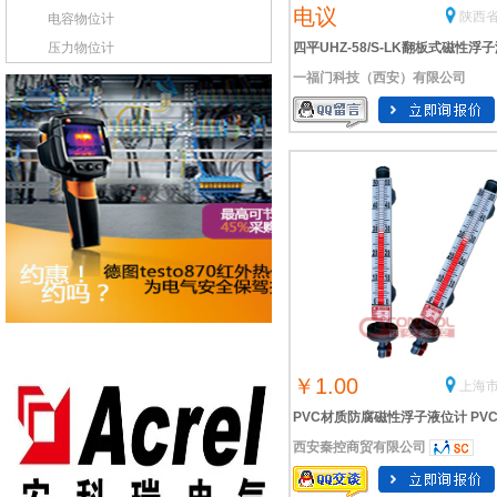
电议
陕西省
电容物位计
压力物位计
四平UHZ-58/S-LK翻板式磁性浮
一福门科技（西安）有限公司
位计
￥1.00
上海市
PVC材质防腐磁性浮子液位计 PV
西安秦控商贸有限公司
质防腐磁翻板液