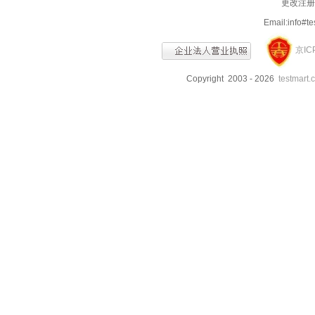
更改注册信
Email:info
京IC
Copyright 2003 - 2026
testmart.