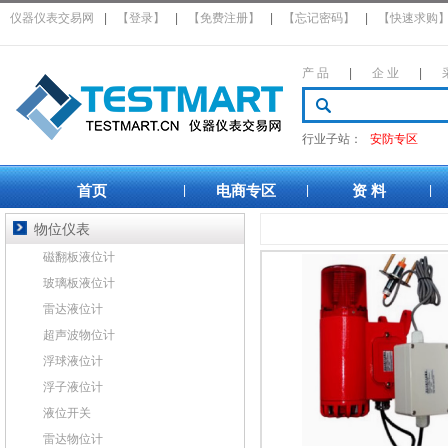
仪器仪表交易网
|
【登录】
|
【免费注册】
|
【忘记密码】
|
【快速求购
产 品
|
企 业
|
行业子站：
安防专区
首页
电商专区
资 料
|
|
|
物位仪表
磁翻板液位计
玻璃板液位计
雷达液位计
超声波物位计
浮球液位计
浮子液位计
液位开关
雷达物位计