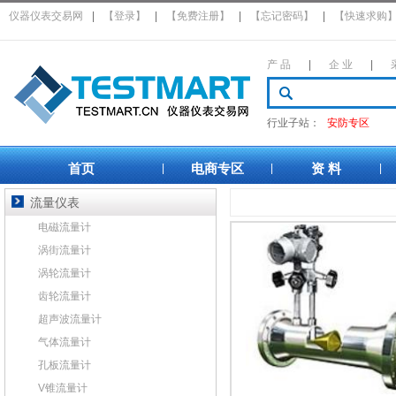
仪器仪表交易网
|
【登录】
|
【免费注册】
|
【忘记密码】
|
【快速求购
产 品
|
企 业
|
行业子站：
安防专区
首页
电商专区
资 料
|
|
|
流量仪表
电磁流量计
涡街流量计
涡轮流量计
齿轮流量计
超声波流量计
气体流量计
孔板流量计
V锥流量计