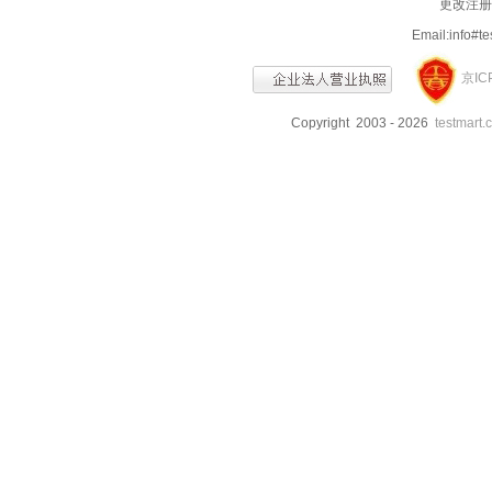
更改注册信
Email:info
京IC
Copyright 2003 - 2026
testmart.