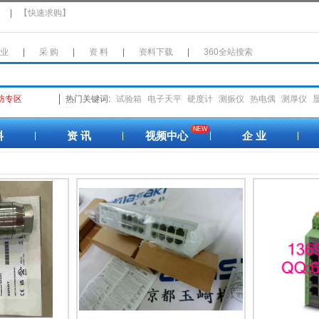
】
|
【快速求购】
 业
|
采 购
|
资 料
|
资料下载
|
360全站搜索
防专区
热门关键词:
试验箱
电子天平
硬度计
测振仪
热电偶
测厚仪
NEW
料
资 讯
视频中心
企 业
|
|
|
|