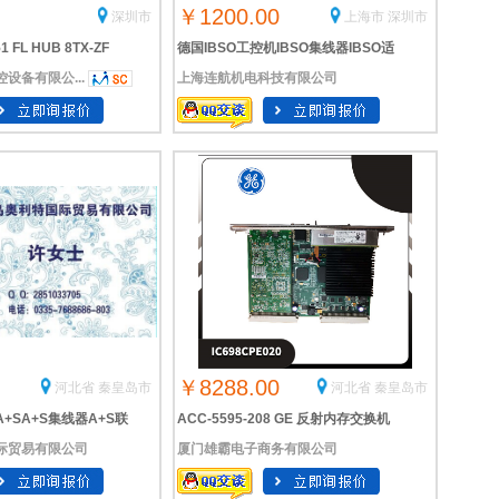
￥1200.00
深圳市
上海市 深圳市
 FL HUB 8TX-ZF
德国IBSO工控机IBSO集线器IBSO适
设备有限公...
上海连航机电科技有限公司
以太网集线器
配器
￥8288.00
河北省 秦皇岛市
河北省 秦皇岛市
+SA+S集线器A+S联
ACC-5595-208 GE 反射内存交换机
际贸易有限公司
厦门雄霸电子商务有限公司
集线器组件