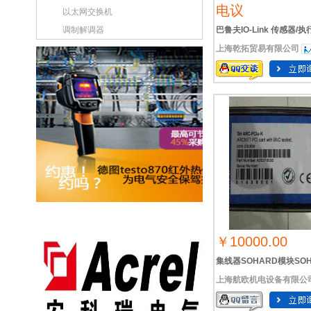
电议
以太网交换机
调制解调器
巴鲁夫IO-Link 传感器/
上海乾拓贸易有限公司
BNI0090
￥10000.00
集线器SOHARD模块SO
上海航欧机电设备有限公