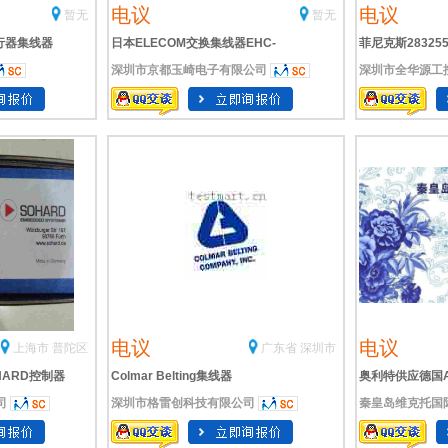
电议
电议
暂无
暂无
执行器集线器
日本ELECOM交换集线器EHC-
菲尼克斯2832551
深圳市京都玉崎电子有限公司
深圳市全华源工控
G16MN-HJW
DIN导轨安装式
电议
电议
上海市 普陀区
广东省 深圳市
HARD控制器
Colmar Belting集线器
奥利特供应德国A
司
深圳市格雷创科技有限公司
秦皇岛维克托国
轴器