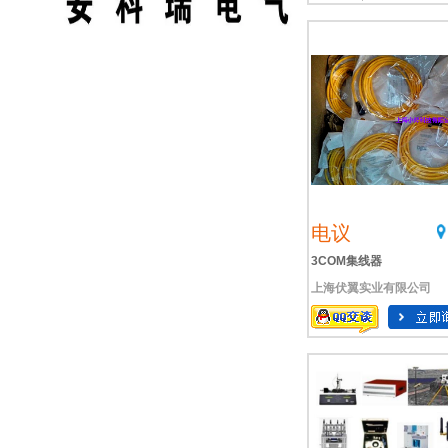
电议
3COM集线器
上海伏翼实业有限公司
3COMSWITCH11OO12R