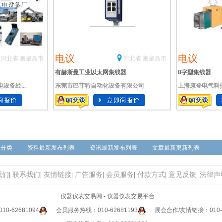
电议
电议
河北省 秦皇岛市
河北省 秦皇岛市
有赫斯曼工业以太网集线器
8字型集线器
备经...
东莞市巴菲特自动化设备有限公司
上海康登电气科
品分类
资料最新发布列表
资讯最新发布列表
文章最新更新列表
我们
|
联系我们
|
友情链接
|
广告服务
|
会员服务
|
付款方式
|
意见反馈
|
法律声
仪器仪表交易网 - 仪器仪表交易平台
0-62681094
会员服务热线：010-62681193
展会合作/友情链接：010-6