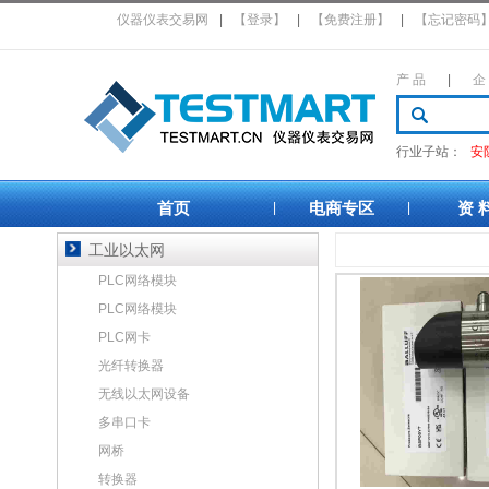
仪器仪表交易网
|
【登录】
|
【免费注册】
|
【忘记密码
产 品
|
企
行业子站：
安
首页
电商专区
资 
|
|
工业以太网
PLC网络模块
PLC网络模块
PLC网卡
光纤转换器
无线以太网设备
多串口卡
网桥
转换器