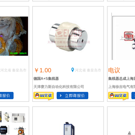
￥1.00
电议
河北省 秦皇岛市
河北省 秦皇岛市
德国A+S集线器
集线器总成上海
天津赛力斯自动化科技有限公司
上海徐吉电气有
J45PORTS
海苏特电气