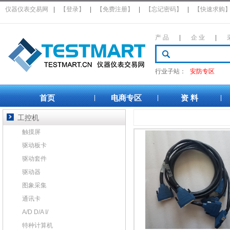
仪器仪表交易网
|
【登录】
|
【免费注册】
|
【忘记密码】
|
【快速求购
产 品
|
企 业
|
行业子站：
安防专区
首页
电商专区
资 料
|
|
|
工控机
触摸屏
驱动板卡
驱动套件
驱动器
图象采集
通讯卡
A/D D/A I/
特种计算机