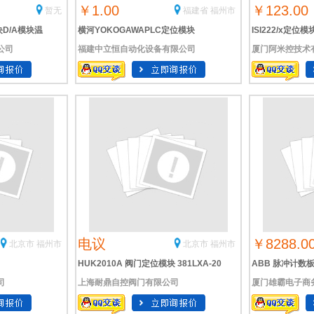
￥1.00
￥123.00
暂无
福建省 福州市
块D/A模块温
横河YOKOGAWAPLC定位模块
ISI222/x定位模
公司
福建中立恒自动化设备有限公司
厦门阿米控技术
批发
F3NC51-ON
电议
￥8288.0
北京市 福州市
北京市 福州市
HUK2010A 阀门定位模块 381LXA-20
ABB 脉冲计数板 
司
上海耐鼎自控阀门有限公司
厦门雄霸电子商
执行器电机
57160001-GF