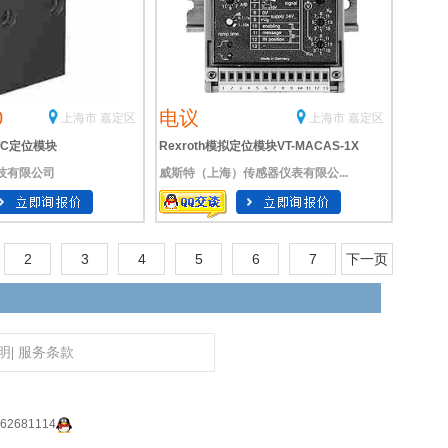
0
电议
上海市 嘉定区
上海市 嘉定区
EC定位模块
Rexroth模拟定位模块VT-MACAS-1X
技有限公司
威斯特（上海）传感器仪表有限公...
现货
2
3
4
5
6
7
下一页
明
|
服务条款
2681114