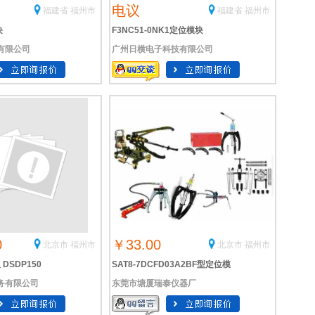
电议
福建省 福州市
福建省 福州市
块
F3NC51-0NK1定位模块
有限公司
广州日横电子科技有限公司
0
￥33.00
北京市 福州市
北京市 福州市
DSDP150
SAT8-7DCFD03A2BF型定位模
务有限公司
东莞市塘厦瑞泰仪器厂
 定位模块 DSDP-150