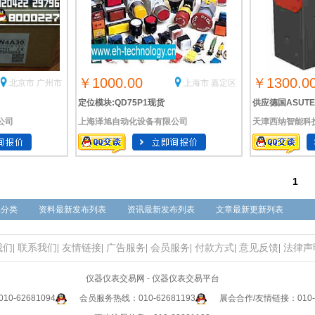
￥1000.00
￥1300.0
北京市 广州市
上海市 嘉定区
定位模块:QD75P1现货
供应德国ASUT
公司
上海泽旭自动化设备有限公司
天津西纳智能科
1
品分类
资料最新发布列表
资讯最新发布列表
文章最新更新列表
我们
|
联系我们
|
友情链接
|
广告服务
|
会员服务
|
付款方式
|
意见反馈
|
法律声
仪器仪表交易网 - 仪器仪表交易平台
0-62681094
会员服务热线：010-62681193
展会合作/友情链接：010-6