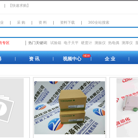
】
|
【快速求购】
 业
|
采 购
|
资 料
|
资料下载
|
360全站搜索
防专区
热门关键词:
试验箱
电子天平
硬度计
测振仪
热电偶
测厚仪
NEW
料
资 讯
视频中心
企 业
|
|
|
|