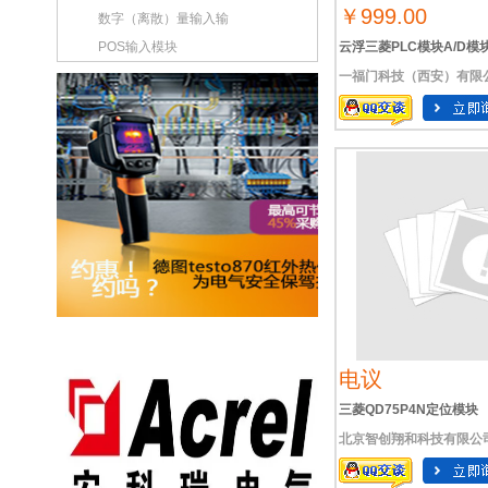
￥999.00
数字（离散）量输入输
POS输入模块
云浮三菱PLC模块A/D模
一福门科技（西安）有限
度模块定位模块通讯模块
电议
三菱QD75P4N定位模块
北京智创翔和科技有限公