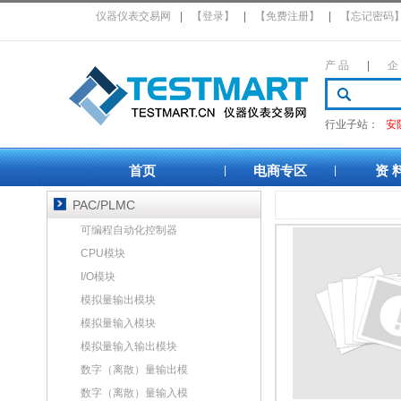
仪器仪表交易网
|
【登录】
|
【免费注册】
|
【忘记密码
产 品
|
企
行业子站：
安
首页
电商专区
资 
|
|
PAC/PLMC
可编程自动化控制器
CPU模块
I/O模块
模拟量输出模块
模拟量输入模块
模拟量输入输出模块
数字（离散）量输出模
数字（离散）量输入模