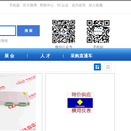
手机版
官方微博
帮助中心
SC认证
设为首页
加入收藏
显微镜
微信公众号
手机站
展 会
人 才
采购直通车
|
|