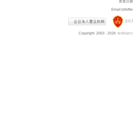
更改注册信
Email:info
京IC
Copyright 2003 - 2026
testmart.