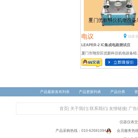
电议
福建省
LEAPER-2 IC集成电路测试仪
厦门市翔安区优新科仪机电设备经..
LEAPER-3D手持式烧录器LEAPE
3C手持式烧录器LEAPER-9手持式
烧录器GUT-6000A数字IC测试仪GU
6600手持式数字IC测试仪GU
产品最新发布列表
产品更新列表
产品分类
资
首页
|
关于我们
|
联系我们
|
友情链接
|
广告
仪器仪表交
产品采购热线：010-62681094
会员服务热线：0