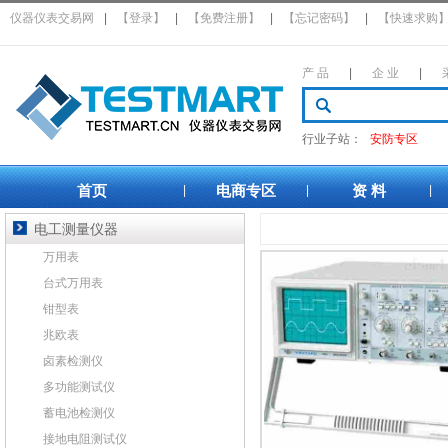
仪器仪表交易网
|
【登录】
|
【免费注册】
|
【忘记密码】
|
【快速求购
产 品
|
企 业
|
行业子站：
安防专区
首页
电商专区
资 料
|
|
|
电工测量仪器
万用表
台式万用表
钳型表
兆欧表
卤素检测仪
多功能测试仪
蓄电池检测仪
接地电阻测试仪