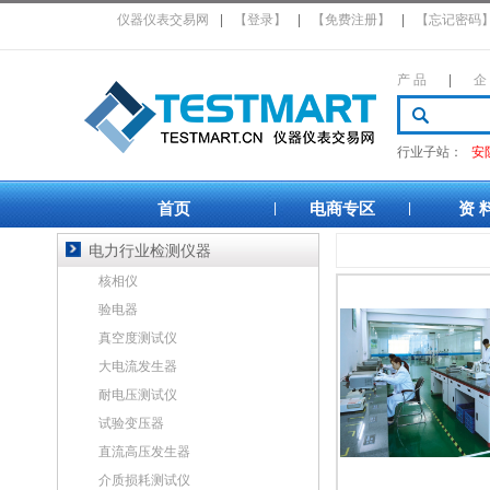
仪器仪表交易网
|
【登录】
|
【免费注册】
|
【忘记密码
产 品
|
企
行业子站：
安
首页
电商专区
资 
|
|
电力行业检测仪器
核相仪
验电器
真空度测试仪
大电流发生器
耐电压测试仪
试验变压器
直流高压发生器
介质损耗测试仪