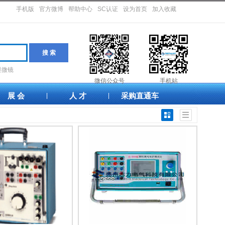
手机版
官方微博
帮助中心
SC认证
设为首页
加入收藏
显微镜
微信公众号
手机站
展 会
人 才
采购直通车
|
|