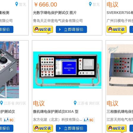
￥666.00
电议
暂无
暂无
量检测
光数字继电保护测试仪 图片
SVERKER7
有限公司
青岛天正华意电气设备有限公司
广州日横电子科
国梅格Megger
电议
电议
江苏省 闵行区
江苏省 闵行区
电保护测试仪
微机继电保护测试仪830A 型
三相微机继电保
司
东方化玻（北京）科技有限公...
江苏天邦电气有
号:SST35/XU83-830A/