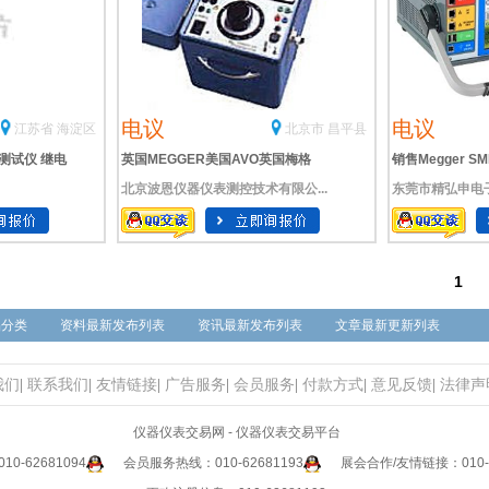
电议
电议
江苏省 海淀区
北京市 昌平县
测试仪 继电
英国MEGGER美国AVO英国梅格
销售Megger SM
北京波恩仪器仪表测控技术有限公...
东莞市精弘申电
SVERKER650单相继电保护测试仪
电保护测试仪
1
品分类
资料最新发布列表
资讯最新发布列表
文章最新更新列表
我们
|
联系我们
|
友情链接
|
广告服务
|
会员服务
|
付款方式
|
意见反馈
|
法律声
仪器仪表交易网 - 仪器仪表交易平台
0-62681094
会员服务热线：010-62681193
展会合作/友情链接：010-6