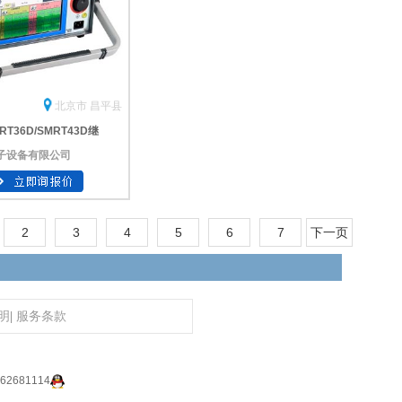
北京市 昌平县
RT36D/SMRT43D继
子设备有限公司
2
3
4
5
6
7
下一页
明
|
服务条款
2681114