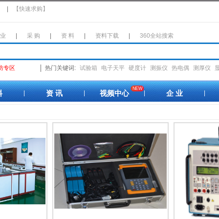
】
|
【快速求购】
 业
|
采 购
|
资 料
|
资料下载
|
360全站搜索
防专区
热门关键词:
试验箱
电子天平
硬度计
测振仪
热电偶
测厚仪
NEW
料
资 讯
视频中心
企 业
|
|
|
|