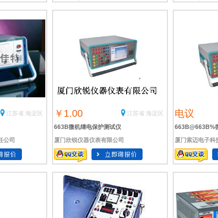
￥1.00
电议
江苏省 海淀区
江苏省 海淀区
663B微机继电保护测试仪
663B@663
任公司
厦门欣锐仪器仪表有限公司
厦门索迈电子科
663B