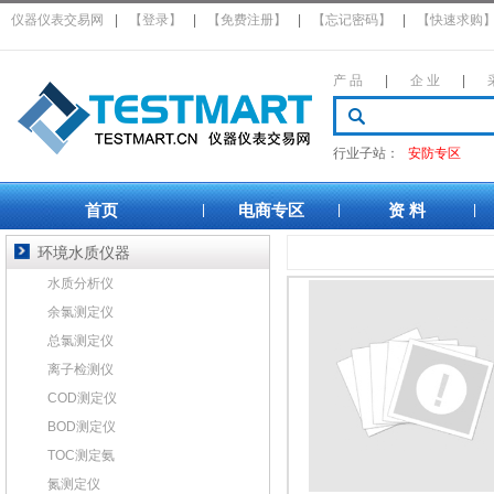
仪器仪表交易网
|
【登录】
|
【免费注册】
|
【忘记密码】
|
【快速求购
产 品
|
企 业
|
行业子站：
安防专区
首页
电商专区
资 料
|
|
|
环境水质仪器
水质分析仪
余氯测定仪
总氯测定仪
离子检测仪
COD测定仪
BOD测定仪
TOC测定氨
氮测定仪