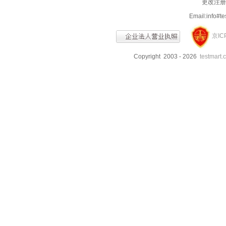
更改注册信
Email:info
京IC
Copyright 2003 - 2026
testmart.