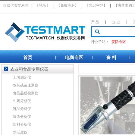
仪器仪表交易网
|
【登录】
|
【免费注册】
|
【忘记密码】
|
【快速求购
产 品
|
企 业
|
行业子站：
安防专区
首页
电商专区
资 料
|
|
|
农业和食品专用仪器
土壤测定仪
农药残留速测仪
食品品质检测仪
牛奶分析仪
乳品分析仪
啤酒分析仪
饮料分析仪
水活度仪