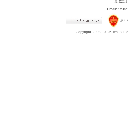
更改注册信
Email:info
京IC
Copyright 2003 - 2026
testmart.