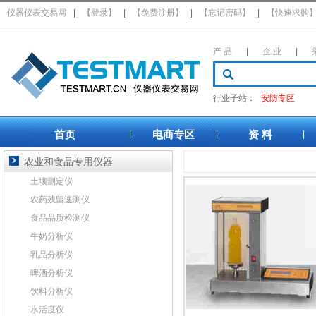
仪器仪表交易网
|
【登录】
|
【免费注册】
|
【忘记密码】
|
【快速求购
产 品
|
企 业
|
行业子站：
安防专区
首页
电商专区
资 料
|
|
|
农业和食品专用仪器
土壤测定仪
农药残留速测仪
食品品质检测仪
牛奶分析仪
乳品分析仪
啤酒分析仪
饮料分析仪
水活度仪