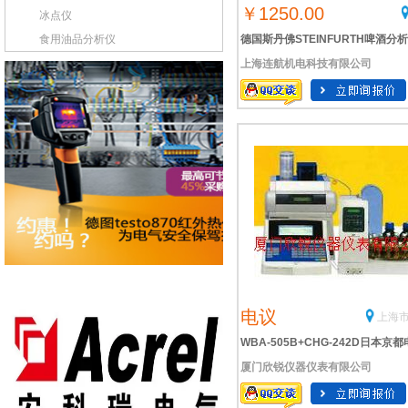
￥1250.00
冰点仪
食用油品分析仪
德国斯丹佛STEINFURTH啤酒分
上海连航机电科技有限公司
电议
上海市
WBA-505B+CHG-242D日本京
厦门欣锐仪器仪表有限公司
KEM全自动啤酒分析仪WBA-
505B+CHG-242D