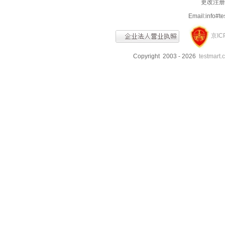
更改注册信
Email:info
京IC
Copyright 2003 - 2026
testmart.