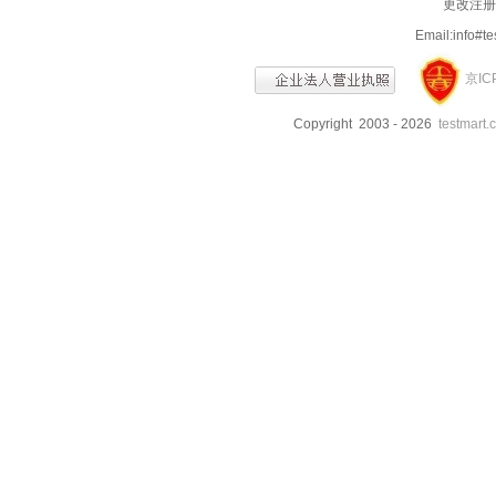
更改注册信
Email:info
京IC
Copyright 2003 - 2026
testmart.