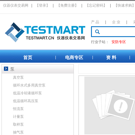
仪器仪表交易网
|
【登录】
|
【免费注册】
|
【忘记密码】
|
【快速求购
产 品
|
企 业
|
行业子站：
安防专区
首页
电商专区
资 料
|
|
|
泵
真空泵
循环水式多用真空泵
低温冷却液循环泵
低温循环高压泵
恒流泵
计量泵
取样泵
抽气泵