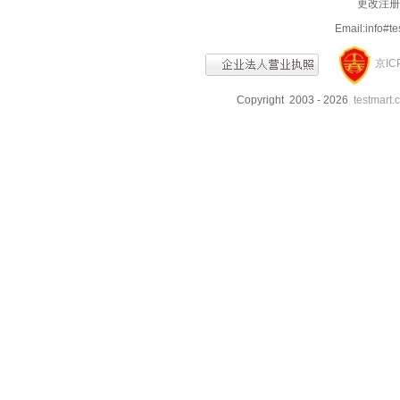
更改注册信
Email:info
京IC
Copyright 2003 - 2026
testmart.