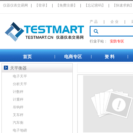
仪器仪表交易网
|
【登录】
|
【免费注册】
|
【忘记密码】
|
【快速求购
产 品
|
企 业
|
行业子站：
安防专区
首页
电商专区
资 料
|
|
|
天平衡器
电子天平
分析天平
计数秤
计重秤
吊钩秤
叉车秤
汽车衡
电子地磅