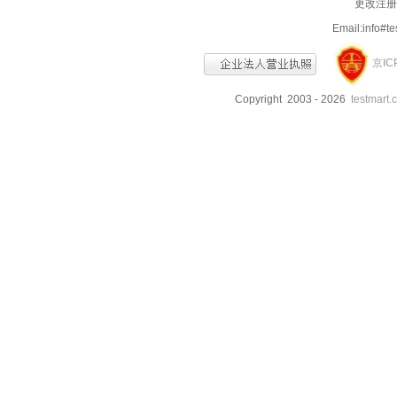
更改注册信
Email:info
京IC
Copyright 2003 - 2026
testmart.