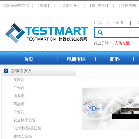
仪器仪表交易网
|
【登录】
|
【免费注册】
|
【忘记密码】
|
【快速求购
产 品
|
企 业
|
行业子站：
安防专区
首页
电商专区
资 料
|
|
|
实验室家具
实验台
工作台
通风柜
药品柜
手套箱
安全操作设备
试剂/样品/器皿柜
生物安全柜