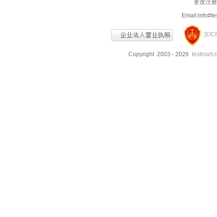
更改注册信
Email:info
京IC
Copyright 2003 - 2026
testmart.