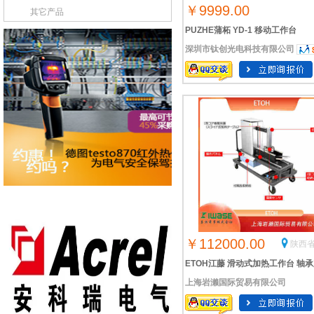
￥9999.00
其它产品
PUZHE蒲柘 YD-1 移动工作台
深圳市钛创光电科技有限公司
￥112000.00
陕西省
ETOH江藤 滑动式加热工作台 轴
上海岩濑国际贸易有限公司
热器大型IHE2320G