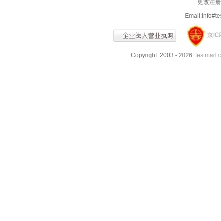
更改注册信
Email:info
京IC
Copyright 2003 - 2026
testmart.