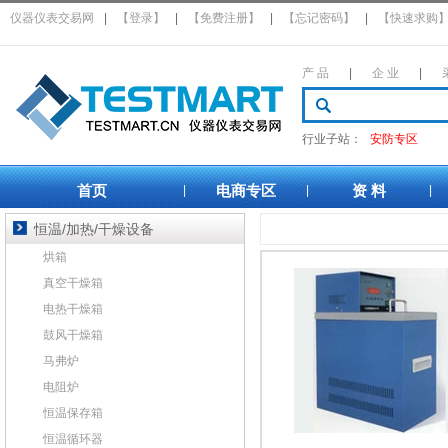
仪器仪表交易网
|
【登录】
|
【免费注册】
|
【忘记密码】
|
【快速求购
产 品
|
企 业
|
行业子站：
安防专区
首页
电商专区
资 料
|
|
|
恒温/加热/干燥设备
烘箱
真空干燥箱
电热干燥箱
鼓风干燥箱
马弗炉
电阻炉
恒温保存箱
恒温循环器