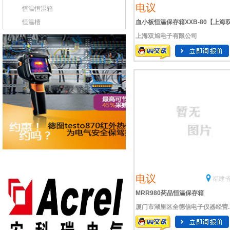
电议
恒温恒湿箱
恒温槽
血小板恒温保存箱XXB-80【上海
上海双旭电子有限公司
旭】厂家
电议
福建省
MRR980药品恒温保存箱
厦门市湖里区全德信电子仪器经营..