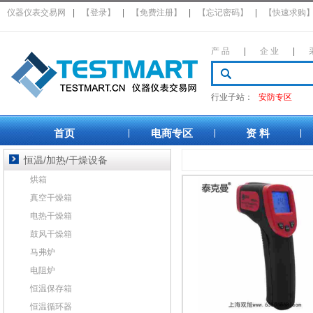
仪器仪表交易网
|
【登录】
|
【免费注册】
|
【忘记密码】
|
【快速求购
产 品
|
企 业
|
行业子站：
安防专区
首页
电商专区
资 料
|
|
|
恒温/加热/干燥设备
烘箱
真空干燥箱
电热干燥箱
鼓风干燥箱
马弗炉
电阻炉
恒温保存箱
恒温循环器