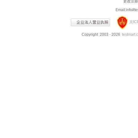
更改注册信
Email:info
京IC
Copyright 2003 - 2026
testmart.