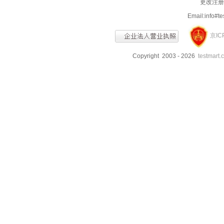
更改注册信
Email:info
京IC
Copyright 2003 - 2026
testmart.