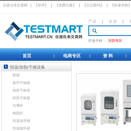
仪器仪表交易网
|
【登录】
|
【免费注册】
|
【忘记密码】
|
【快速求购
产 品
|
企 业
|
行业子站：
安防专区
首页
电商专区
资 料
|
|
|
恒温/加热/干燥设备
烘箱
真空干燥箱
电热干燥箱
鼓风干燥箱
马弗炉
电阻炉
恒温保存箱
恒温循环器