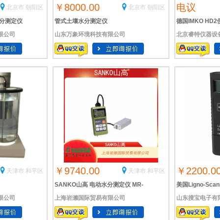
￥8000.00
电议
北京市 朝阳区
北京市 朝阳区
水分测定仪
管式土壤水分测定仪
德国IMKO H
限公司
山东万象环境科技有限公司
北京睿特仪器设
定仪
￥9740.00
￥2200.0
天津市 和平区
天津市 和平区
SANKO山高 电动水分测定仪 MR-
美国Ligno-Sc
限公司
上海岩濑国际贸易有限公司
山东搜宝电子有
200II.
水率测试/木材