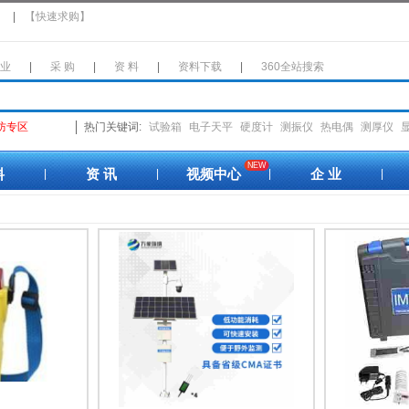
】
|
【快速求购】
 业
|
采 购
|
资 料
|
资料下载
|
360全站搜索
防专区
热门关键词:
试验箱
电子天平
硬度计
测振仪
热电偶
测厚仪
NEW
料
资 讯
视频中心
企 业
|
|
|
|