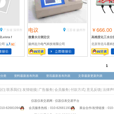
电议
￥666.00
广东省 深圳市
江苏省 扬州市
ista f
微量水分测定仪
高精度化工水分
公司
扬州志力电气科技有限公司
北京市北斗星科
1
品分类
资料最新发布列表
资讯最新发布列表
文章最新更新列表
我们
|
联系我们
|
友情链接
|
广告服务
|
会员服务
|
付款方式
|
意见反馈
|
法律声
仪器仪表交易网 - 仪器仪表交易平台
0-62681094
会员服务热线：010-62681193
展会合作/友情链接：010-6