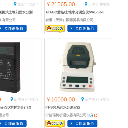
￥21565.00
北京市 北京市
天津市 和平区
D2便携式土壤剖面水分测
ATAGO爱拓/土壤水分测定仪/PAL-Soil
备有限公司
岩濑（天津）国际贸易有限公司
0
￥10000.00
山东省 菏泽地区
山东省 菏泽地区
annerSD木材水分计/含
FT-500系列水分测定仪
限公司
宁波瑞柯析理仪器有限公司
水分测定仪