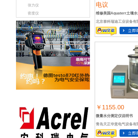
电议
张力仪
密度仪
维修美国Aquaterr土壤
北京泰科瑞迪工业设备有
￥1155.00
微量水分测定仪说明书
青岛天正华意电气设备有