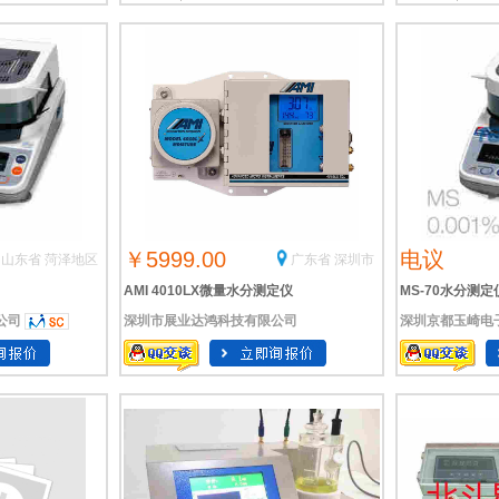
￥5999.00
电议
山东省 菏泽地区
广东省 深圳市
AMI 4010LX微量水分测定仪
MS-70水分测
公司
深圳市展业达鸿科技有限公司
深圳京都玉崎电
日本进口