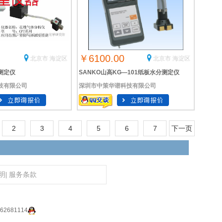
￥6100.00
北京市 海淀区
北京市 海淀区
测定仪
SANKO山高KG—101纸板水分测定仪
技有限公司
深圳市中策华谱科技有限公司
2
3
4
5
6
7
下一页
明
|
服务条款
2681114