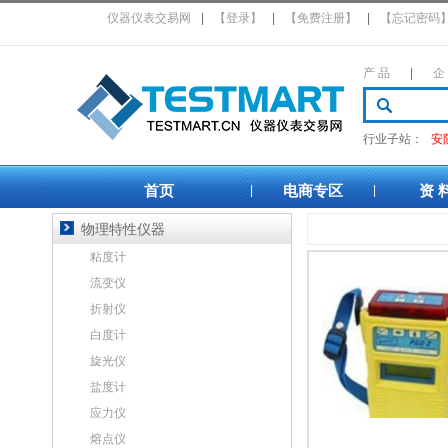
仪器仪表交易网
|
【登录】
|
【免费注册】
|
【忘记密码
产 品
|
企
行业子站：
安
首页
电商专区
资 
|
|
物理特性仪器
粘度计
流变仪
折射仪
白度计
旋光仪
盐度计
应力仪
熔点仪