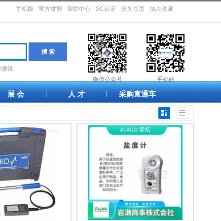
手机版
官方微博
帮助中心
SC认证
设为首页
加入收藏
显微镜
微信公众号
手机站
展 会
人 才
采购直通车
|
|