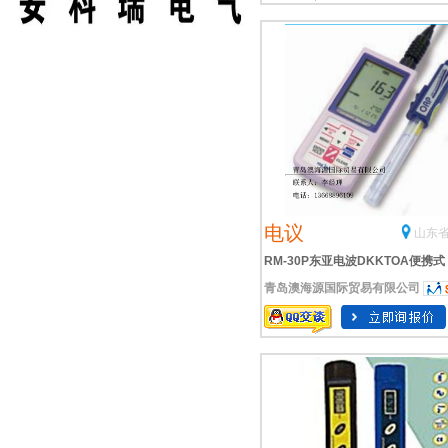
电议
山东省
RM-30P东亚电波DKKTOA便携式
青岛澳海源国际贸易有限公司
ORP测定仪计