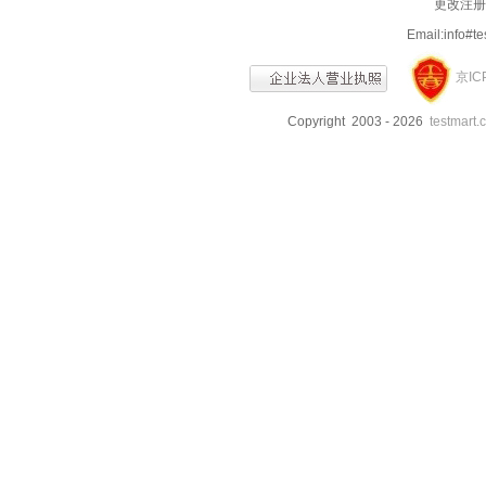
更改注册信
Email:info
京IC
Copyright 2003 - 2026
testmart.