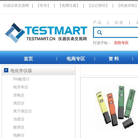
仪器仪表交易网
|
【登录】
|
【免费注册】
|
【忘记密码】
|
【快速求购
产 品
|
企 业
|
行业子站：
安防专区
首页
电商专区
资 料
|
|
|
电化学仪器
PH酸度计
电导率仪
溶氧仪
滴定仪
离子测定仪
浊度仪
极谱仪
电解仪