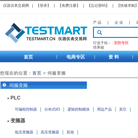
仪器仪表交易网
|
【登录】
|
【免费注册】
|
【忘记密码】
|
【快速求购
产 品
|
企 业
|
行业子站：
安防专区
培养箱
首页
电商专区
资 料
|
|
|
您现在的位置：
首页
>
伺服变频
伺服变频
PLC
●
|
|
|
|
|
可编程控制器
分布式I/O
逻辑控制模块
周边产品
其它
变频器
●
|
|
|
低压变频器
高压变频器
其他