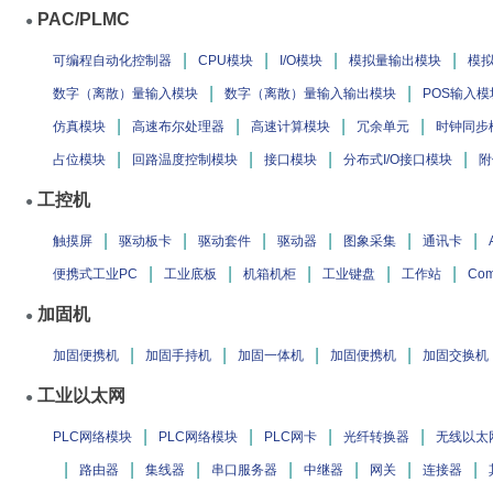
PAC/PLMC
●
|
|
|
|
可编程自动化控制器
CPU模块
I/O模块
模拟量输出模块
模
|
|
数字（离散）量输入模块
数字（离散）量输入输出模块
POS输入模
|
|
|
|
仿真模块
高速布尔处理器
高速计算模块
冗余单元
时钟同步
|
|
|
|
占位模块
回路温度控制模块
接口模块
分布式I/O接口模块
附
工控机
●
|
|
|
|
|
|
触摸屏
驱动板卡
驱动套件
驱动器
图象采集
通讯卡
|
|
|
|
|
便携式工业PC
工业底板
机箱机柜
工业键盘
工作站
Com
加固机
●
|
|
|
|
加固便携机
加固手持机
加固一体机
加固便携机
加固交换机
工业以太网
●
|
|
|
|
PLC网络模块
PLC网络模块
PLC网卡
光纤转换器
无线以太
|
|
|
|
|
|
|
路由器
集线器
串口服务器
中继器
网关
连接器