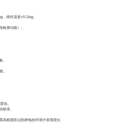
mg，线性误差±0.2mg。
环境检测功能）。
设备。
数据。
及震动。
自动校准。
需高精度防尘防静电的环境中表现突出