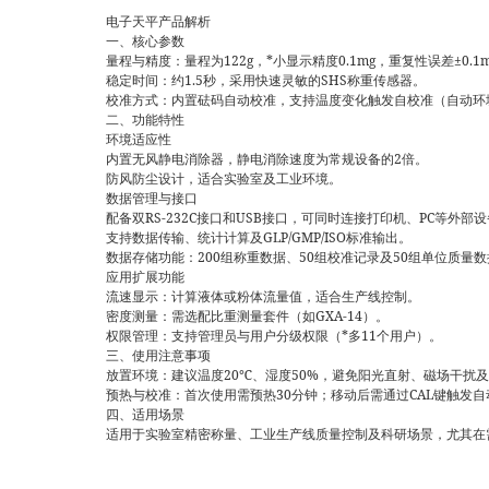
电子天平产品解析‌
一、核心参数
‌量程与精度‌：量程为122g，*小显示精度0.1mg，重复性误差±0.1
‌稳定时间‌：约1.5秒，采用快速灵敏的SHS称重传感器。
‌校准方式‌：内置砝码自动校准，支持温度变化触发自校准（自动
二、功能特性
‌环境适应性‌
内置无风静电消除器，静电消除速度为常规设备的2倍。
防风防尘设计，适合实验室及工业环境。
‌数据管理与接口‌
配备双RS-232C接口和USB接口，可同时连接打印机、PC等外部
支持数据传输、统计计算及GLP/GMP/ISO标准输出。
数据存储功能：200组称重数据、50组校准记录及50组单位质量
‌应用扩展功能‌
‌流速显示‌：计算液体或粉体流量值，适合生产线控制。
‌密度测量‌：需选配比重测量套件（如GXA-14）。
‌权限管理‌：支持管理员与用户分级权限（*多11个用户）。
三、使用注意事项
‌放置环境‌：建议温度20℃、湿度50%，避免阳光直射、磁场干扰
‌预热与校准‌：首次使用需预热30分钟；移动后需通过CAL键触发
四、适用场景
适用于实验室精密称量、工业生产线质量控制及科研场景，尤其在