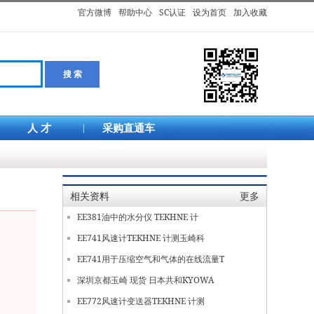
官方微博
帮助中心
SC认证
设为首页
加入收藏
人 才
|
采购直通车
相关资料
更多
EE381油中的水分仪 TEKHNE 计
EE741风速计TEKHNE 计测玉崎科
EE741用于压缩空气和气体的在线流量T
深圳京都玉崎 现货 日本共和KYOWA
EE772风速计变送器TEKHNE 计测