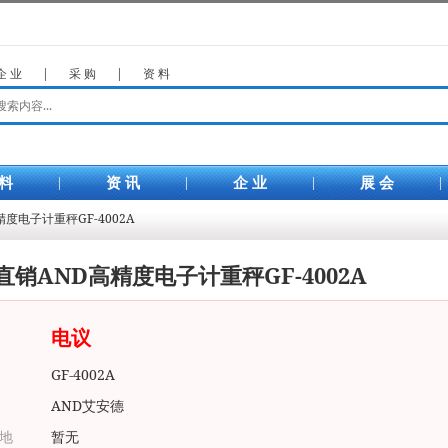
企 业
|
采 购
|
资 料
 料
|
资 讯
|
企 业
|
展 会
|
精度电子计重秤GF-4002A
直销AND高精度电子计重秤GF-4002A
电议
GF-4002A
AND艾安德
地
暂无