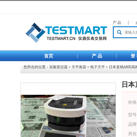
产 品
|
首页
|
产 品
|
资
您所在的位置：
实验室仪器
>
天平衡器
>
电子天平
> 日本直销AND高
日本
价格
型号
品牌
所在