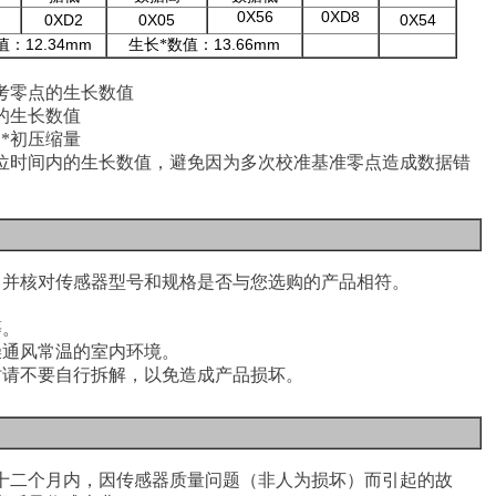
0X56
0XD8
0
XD2
0X05
0X54
12.34mm
13.66
mm
值：
生长*数值：
考零点的生长数值
的生长数值
*初压缩量
单位时间内的生长数值，避免因为多次校准基准零点造成数据错
，并核对传感器型号和规格是否与您选购的产品相符
。
等
。
燥通风常温的室内环境
。
时请不要自行拆解，以免造成产品损坏
。
十二个月内，因传感器质量问题（非人为损坏）而引起的故