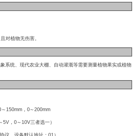
，
且对植物无伤害
。
气象系统
、
现代农业大棚
、
自动灌溉等需要测量
植物果实或植物
0
～
150mm
，
0
～
200mm
～
5V
，
0
～
10
V
三
者选一）
协议，设备默认地址：
01
）