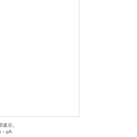
B
表示。
B
－
φ
A