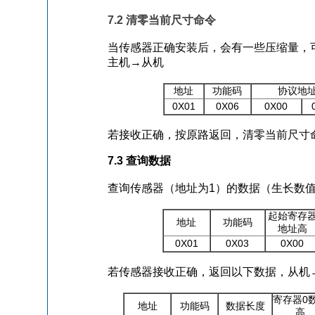
7
.2
清零当前尺寸命令
当
传感器
正确
安装后，会有一些压缩量，
主机
→
从机
地址
功能码
协议地
0
X
0
1
0
X06
0
X
00
若接收正确，按原路返回，清零当前尺寸
7
.3
查询数据
查询传感器（地址为
1
）的数据（生长数值
起始寄存
地址
功能码
地址高
0
X
0
1
0
X
03
0
X
00
若传感器接收正确，返回以下数据，从机
0
寄存器
地址
功能码
数据长度
高