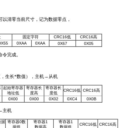
可以清零
当前
尺寸，
记为
数据零点，
CRC16
CRC16
址
固定字符
低
高
0
X55
0
XAA
0
XAA
0
X67
0
X05
命令完成。
，生长*数值），主机
→
从机
器
起始寄存器
寄存器长
寄存器长
CRC16
CRC16
低
高
地址低
度高
度低
0
X
00
0
X
00
0
X
02
0
XC4
0
X0B
→
主机
0
1
1
数据
寄存器
数
寄存器
寄存器
CRC16
CRC16
低
高
据
低
数据
高
数据
低