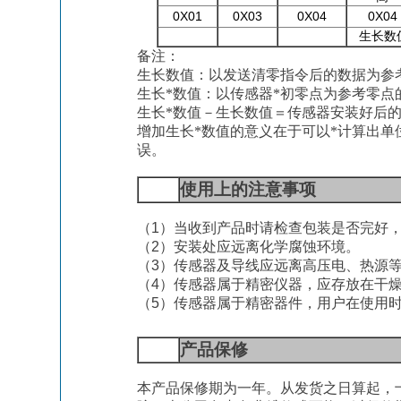
0
X
0
1
0
X
03
0
X
0
4
0
X
0
4
生长数
备注：
生长数值：以发送清零指令后的数据为参
生长*数值：以传感器*初零点为参考零点
生长*数值
－
生长数值
＝
传感器安装好后的
增加生长*数值的意义在于可以*计算出
误
。
8
使用上的注意事项
（
1
）
当收到产品时请检查包装是否完好
（
2
）
安装处应远离化学腐蚀环境
。
（
3
）
传感器及导线应远离高压电、热源
（
4
）
传感器属于精密仪器，应存放在干
（
5
）
传感器属于精密器件，用户在使用
9
产品保修
本产品保修期为一年。从发货之日算起，