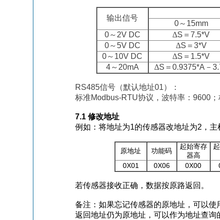
输出信号
0
～
15mm
0
～
2V DC
Δ
S
＝
7.5
*
V
0
～
5V DC
Δ
S
＝
3
*
V
0
～
10V DC
Δ
S
＝
1.5
*
V
4
～
20mA
Δ
S
＝
0.9375
*A
－
3
RS485
信号（默认地址
01
）：
标准
Modbus-RTU
协议，波特率：
9600
；
7
.1
修改地址
例如：将地址为
1
的传感器改地址为
2
，主
起始寄存
起
原地址
功能码
器高
0
X
01
0
X
06
0X00
若传感器接收正确，数据按原路返回。
备注：
如果忘记传感器的
原
地址，可以使
返回地址仍为原地址，可以作为地址查询