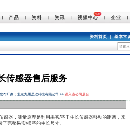
NEW
产品
资料
资讯
视频中心
企业
|
|
|
|
|
|
资料首页
|
基本常
长传感器售后服务
发布厂商：北京九州晟欣科技有限公司 >>
进入该公司展台
传感器，测量原理是利用果实
/
茎干生长传感器移动的距离，来
录了完整果实
/
根茎的生长尺寸。