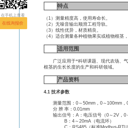
2
特点
在手机上查看
（
1
）测量精度高，使用寿命长。
（
2
）无噪音输出顺滑工程导轨。
（
3
）线性优异，材质精良。
（
4
）
适合测量各种植物果实或植物根茎
3
适用范围
广泛应用于
*
科研课题
、
现代农场
、
根茎的生长长度
的生
产
和科研领域
。
4
产品资料
4.1
技术参数
测量范围：
0
～
50
mm
，
0
～
100mm
，
分
辨
率：
0.01mm
输出信号：
A
：电压信号（
0
～
2V
，
0
B
：
4
～
20mA
（电流环）
C
：
RS485
（标准
Modbus-RTU