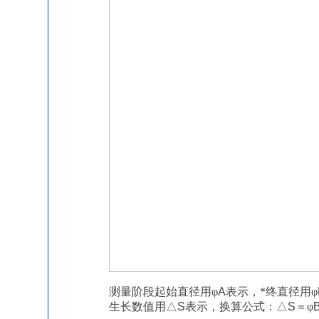
测量阶段起始直径用
φ
A
表示，*终直径用φ
生长数值用
△
S
表示，换算公式：
△
S
＝
φ