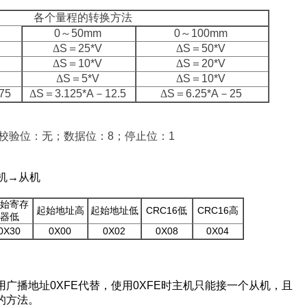
各个量程的转换方法
0
～
50mm
0
～
100mm
Δ
S
＝
25
*
V
Δ
S
＝
50
*
V
Δ
S
＝
10
*
V
Δ
S
＝
20
*
V
Δ
S
＝
5
*
V
Δ
S
＝
10
*
V
.75
Δ
S
＝
3.125
*A
－
12.5
Δ
S
＝
6.25
*A
－
25
校验位：无；数据位：
8
；停止位：
1
机
→
从机
始寄存
CRC16
CRC16
起始地址高
起始地址低
低
高
器低
0X30
0X00
0X02
0
X08
0
X04
用广播地址
0
XFE
代替
，使用
0
XFE
时主机只能接一个从机
，且
的方法。