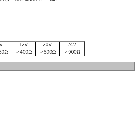
V
12V
20V
24V
50Ω
＜
400Ω
＜
500Ω
＜
900Ω