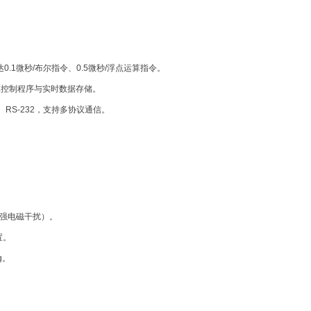
0.1微秒/布尔指令、0.5微秒/浮点运算指令。
模控制程序与实时数据存储。
olNet、RS-232，支持多协议通信。
、强电磁干扰）。
置。
g。