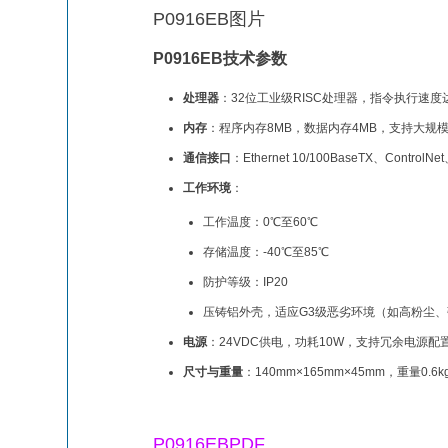
P0916EB图片
P0916EB技术参数
处理器
：32位工业级RISC处理器，指令执行速度达
内存
：程序内存8MB，数据内存4MB，支持大规
通信接口
：Ethernet 10/100BaseTX、Contr
工作环境
：
工作温度：0℃至60℃
存储温度：-40℃至85℃
防护等级：IP20
压铸铝外壳，适应G3级恶劣环境（如高粉尘
电源
：24VDC供电，功耗10W，支持冗余电源配
尺寸与重量
：140mm×165mm×45mm，重量0.6k
P0916EBPDF