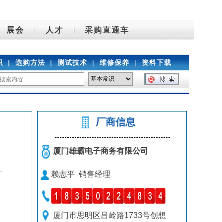
展会
人才
采购直通车
|
|
识
|
选购方法
|
测试技术
|
维修保养
|
资料下载
厂商信息
厦门雄霸电子商务有限公司
赖志平 销售经理
厦门市思明区吕岭路1733号创想