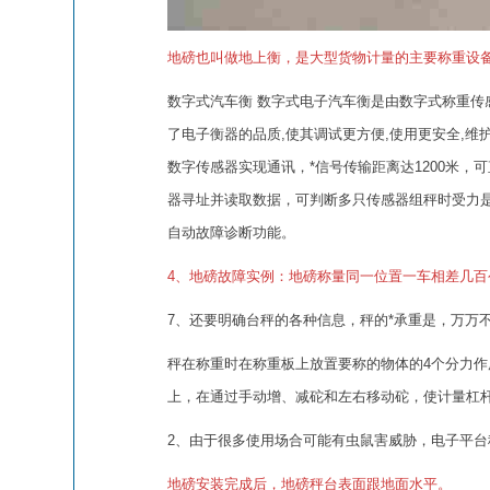
地磅也叫做地上衡，是大型货物计量的主要称重设
数字式汽车衡 数字式电子汽车衡是由数字式称重传感
了电子衡器的品质,使其调试更方便,使用更安全,维护
数字传感器实现通讯，*信号传输距离达1200米
器寻址并读取数据，可判断多只传感器组秤时受力
自动故障诊断功能。
4、地磅故障实例：地磅称量同一位置一车相差几
7、还要明确台秤的各种信息，秤的*承重是，万万
秤在称重时在称重板上放置要称的物体的4个分力
上，在通过手动增、减砣和左右移动砣，使计量杠
2、由于很多使用场合可能有虫鼠害威胁，电子平
地磅安装完成后，地磅秤台表面跟地面水平。