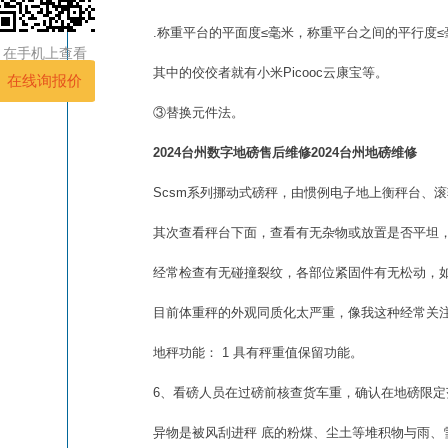
.称重平台的平面度≤毫米，称重平台之间的平行度≤
在手机上查看
其中的佼佼者就有小米Picooc云康宝等。
③替换元件法。
2024台州数字地磅售后维修2024台州地磅维修
Scsm系列挪动式磅秤，由惯例电子地上衡秤台、
其次查看秤台下面，查看有无杂物或放置是否平坦
经常检查有无碰撞裂纹，各部位紧固件有无松动，
目前体重秤的外观同质化太严重，像我这种经常关
地秤功能： 1 具有秤重值保留功能。
6、看磅人员在过磅前核查货车重，确认在地磅限定
异物是被风刮进秤 底的粉煤、尘土等堆积物与雨