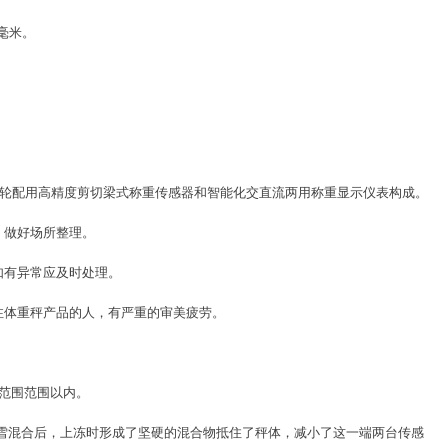
毫米。
滚轮配用高精度剪切梁式称重传感器和智能化交直流两用称重显示仪表构成。
，做好场所整理。
如有异常应及时处理。
注体重秤产品的人，有严重的审美疲劳。
范围范围以内。
、雪混合后，上冻时形成了坚硬的混合物抵住了秤体，减小了这一端两台传感