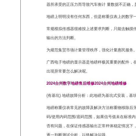
器所承受的正压力而导致汽车衡计 量数据不正确，
地磅上明明没有任何东西，但是称重仪表上的数字
常规模拟传感器很难按上述要求判断，只能去触摸
输出的方法判断。
为规范集贸市场计量管理秩序，强化计量惠民服务
广西电子地磅的显示器是地磅秤极其重要的配件，
出现异常要怎么解决呢。
2024台州数字地磅售后维修2024台州地磅维修
(有基坑) 地磅故障分析：此地磅为基坑式安装，基
地磅称重仪表常见的故障及解决方法称重物移除后无
码/使用内码范围/底码范围，如果信号值未在标准
否有问题，在保证传感器输出正常秤体稳定情况下，
逐一判断测试分析，以终解决问题。