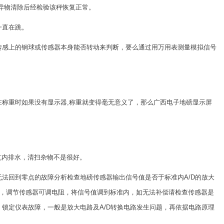
异物清除后经检验该秤恢复正常。
一直在跳。
传感上的钢球或传感器本身能否转动来判断，要么通过用万用表测量模拟信号
。
在称重时如果没有显示器,称重就变得毫无意义了，那么广西电子地磅显示屏
坑内排水，清扫杂物不是很好。
法回到零点的故障分析检查地磅传感器输出信号值是否于标准内A/D的放大
内，调节传感器可调电阻，将信号值调到标准内，如无法补偿请检查传感器是
锁定仪表故障，一般是放大电路及A/D转换电路发生问题，再依据电路原理