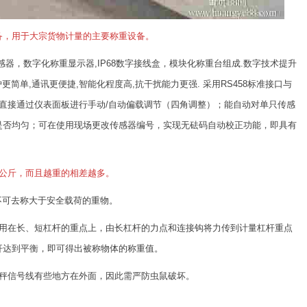
备，用于大宗货物计量的主要称重设备。
器，数字化称重显示器,IP68数字接线盒，模块化称重台组成.数字技术提升
更简单,通讯更便捷,智能化程度高,抗干扰能力更强. 采用RS458标准接口与
，可直接通过仪表面板进行手动/自动偏载调节（四角调整）；能自动对单只传感
是否均匀；可在使用现场更改传感器编号，实现无砝码自动校正功能，即具有
百公斤，而且越重的相差越多。
不可去称大于安全载荷的重物。
作用在长、短杠杆的重点上，由长杠杆的力点和连接钩将力传到计量杠杆重点
杆达到平衡，即可得出被称物体的称重值。
台秤信号线有些地方在外面，因此需严防虫鼠破坏。