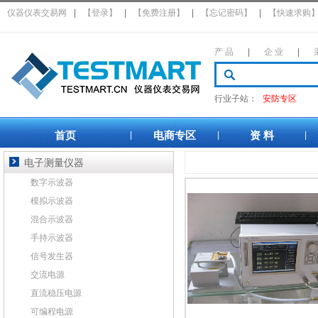
仪器仪表交易网
|
【登录】
|
【免费注册】
|
【忘记密码】
|
【快速求购
产 品
|
企 业
|
行业子站：
安防专区
首页
电商专区
资 料
|
|
|
电子测量仪器
数字示波器
模拟示波器
混合示波器
手持示波器
信号发生器
交流电源
直流稳压电源
可编程电源