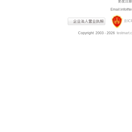
更改注册信
Email:info
京IC
Copyright 2003 - 2026
testmart.