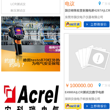
电议
广东省
LCR测试仪
耐压测试仪
国仪销售租赁射频电桥4287A|LC
东莞市国仪电子仪器有限公司
试仪|Agilent 4287A数字电桥
￥100000.00
广东省
E4980A|LCR测试仪|数字电桥
深圳仪信电子科技有限公司