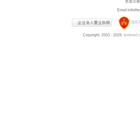
更改注册信
Email:info
京IC
Copyright 2003 - 2026
testmart.