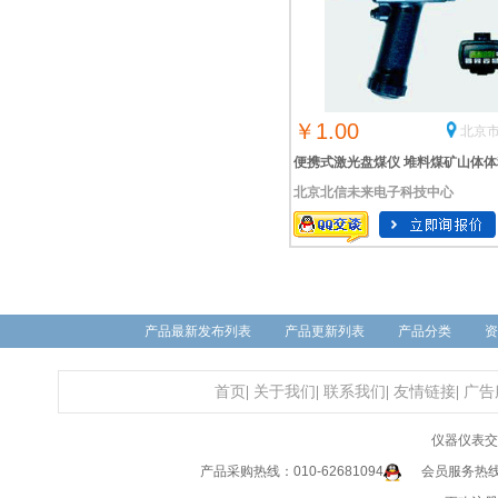
￥1.00
北京市
便携式激光盘煤仪 堆料煤矿山体体
北京北信未来电子科技中心
计算仪 矿山剥离量计算仪 干煤棚
测量
产品最新发布列表
产品更新列表
产品分类
资
首页
|
关于我们
|
联系我们
|
友情链接
|
广告
仪器仪表交
产品采购热线：010-62681094
会员服务热线：0