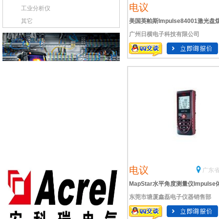
电议
工业分析仪
其它
美国英帕斯Impulse84001激光盘
广州日横电子科技有限公司
电议
广东省
MapStar水平角度测量仪Impulse
东莞市塘厦鑫磊电子仪器销售部
测量系统激光盘煤仪电网易输电线
光测量系统Contour XLRM激光