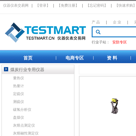
仪器仪表交易网
|
【登录】
|
【免费注册】
|
【忘记密码】
|
【快速求购
产 品
|
企 业
|
行业子站：
安防专区
首页
电商专区
资 料
|
|
|
煤炭行业专用仪器
量热仪
热量计
定硫仪
测硫仪
碳氢分析仪
盘煤仪
灰熔点测定仪
灰熔融性测定仪